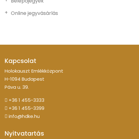
Belépőjegyek
Online jegyvásárlás
Kapcsolat
Holokauszt Emlékközpont
H-1094 Budapest
Páva u. 39.
+36 1 455-3333
+36 1 455-3399
info@hdke.hu
Nyitvatartás