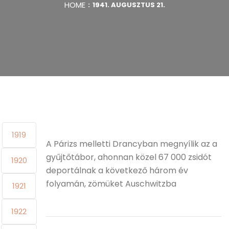
HOME
1941. AUGUSZTUS 21.
1919
A Párizs melletti Drancyban megnyílik az a
gyűjtőtábor, ahonnan közel 67 000 zsidót
1920
deportálnak a következő három év
folyamán, zömüket Auschwitzba
1921
1922