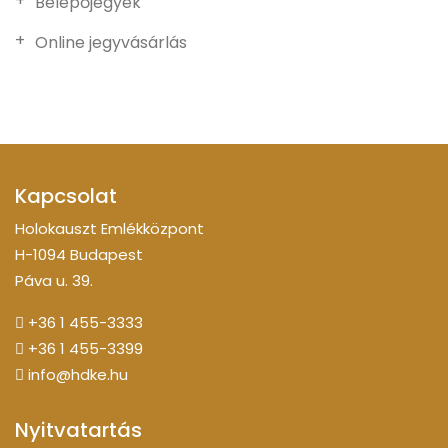
Belépőjegyek
Online jegyvásárlás
Kapcsolat
Holokauszt Emlékközpont
H-1094 Budapest
Páva u. 39.
+36 1 455-3333
+36 1 455-3399
info@hdke.hu
Nyitvatartás