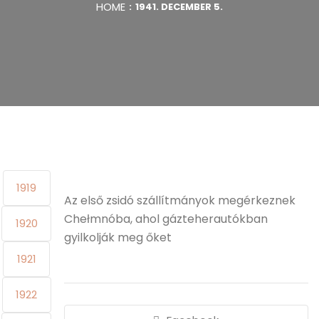
HOME
1941. DECEMBER 5.
1919
Az első zsidó szállítmányok megérkeznek
Chełmnóba, ahol gázteherautókban
1920
gyilkolják meg őket
1921
1922