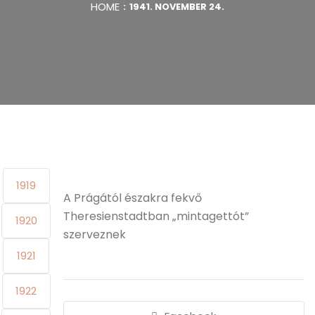
HOME
1941. NOVEMBER 24.
1919
A Prágától északra fekvő
Theresienstadtban „mintagettót”
1920
szerveznek
1921
1922