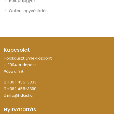
Belépőjegyek
Online jegyvásárlás
Kapcsolat
Holokauszt Emlékközpont
H-1094 Budapest
Páva u. 39.
+36 1 455-3333
+36 1 455-3399
info@hdke.hu
Nyitvatartás