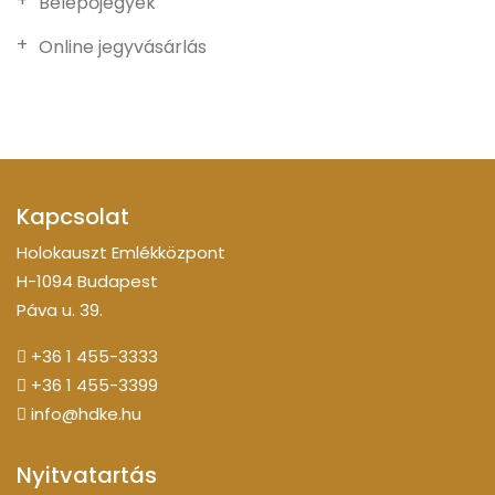
Belépőjegyek
Online jegyvásárlás
Kapcsolat
Holokauszt Emlékközpont
H-1094 Budapest
Páva u. 39.
+36 1 455-3333
+36 1 455-3399
info@hdke.hu
Nyitvatartás