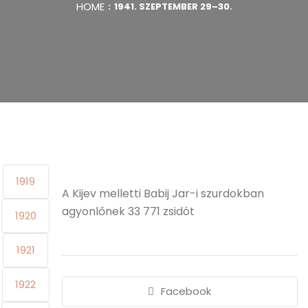
HOME
1941. SZEPTEMBER 29–30.
1919
A Kijev melletti Babij Jar-i szurdokban
agyonlőnek 33 771 zsidót
1920
1921
1922
Facebook