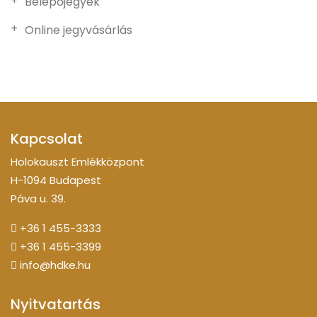
Belépőjegyek
Online jegyvásárlás
Kapcsolat
Holokauszt Emlékközpont
H-1094 Budapest
Páva u. 39.
+36 1 455-3333
+36 1 455-3399
info@hdke.hu
Nyitvatartás