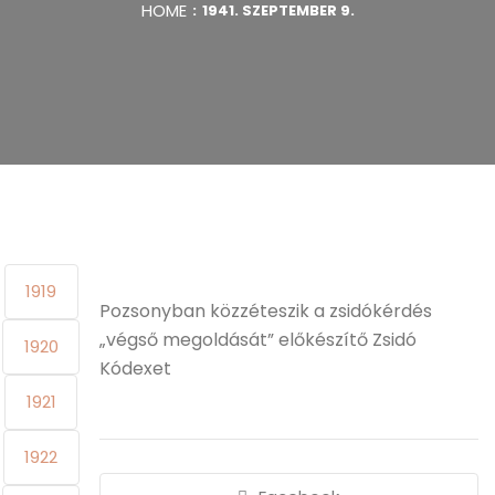
HOME
1941. SZEPTEMBER 9.
1919
Pozsonyban közzéteszik a zsidókérdés
„végső megoldását” előkészítő Zsidó
1920
Kódexet
1921
1922