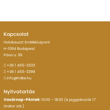
Kapcsolat
Holokauszt Emlékközpont
H-1094 Budapest
Páva u. 39.
+36 1 455-3333
+36 1 455-3399
info@hdke.hu
Nyitvatartás
Vasárnap-Péntek:
10:00 – 18:00 (A jegypénztár 17
órakor zár.)