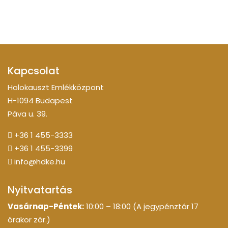
Kapcsolat
Holokauszt Emlékközpont
H-1094 Budapest
Páva u. 39.
+36 1 455-3333
+36 1 455-3399
info@hdke.hu
Nyitvatartás
Vasárnap-Péntek:
10:00 – 18:00 (A jegypénztár 17
órakor zár.)