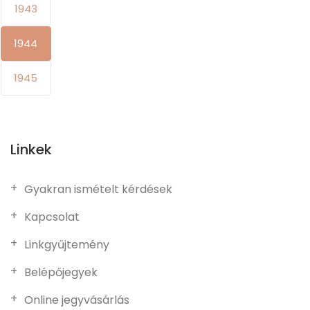
1943
1944
1945
Linkek
Gyakran ismételt kérdések
Kapcsolat
Linkgyűjtemény
Belépőjegyek
Online jegyvásárlás