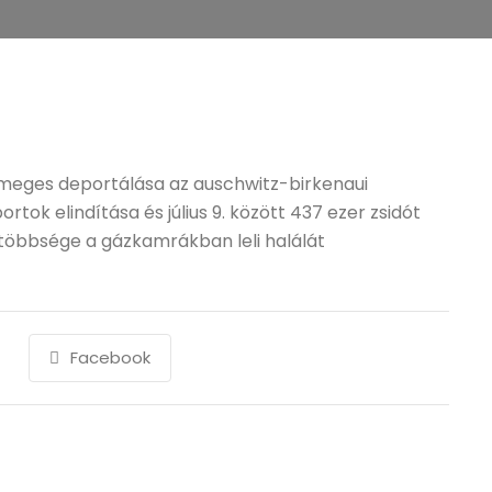
meges deportálása az auschwitz-birkenaui
rtok elindítása és július 9. között 437 ezer zsidót
 többsége a gázkamrákban leli halálát
Facebook