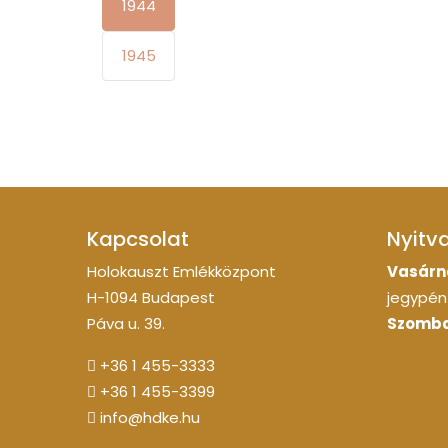
1944
1945
Kapcsolat
Nyitv
Holokauszt Emlékközpont
Vasárn
H-1094 Budapest
jegypénz
Páva u. 39.
Szomba
+36 1 455-3333
+36 1 455-3399
info@hdke.hu