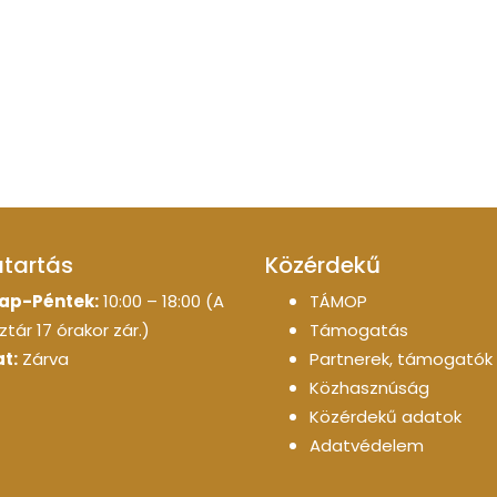
atartás
Közérdekű
ap-Péntek:
10:00 – 18:00 (A
TÁMOP
tár 17 órakor zár.)
Támogatás
t:
Zárva
Partnerek, támogatók
Közhasznúság
Közérdekű adatok
Adatvédelem