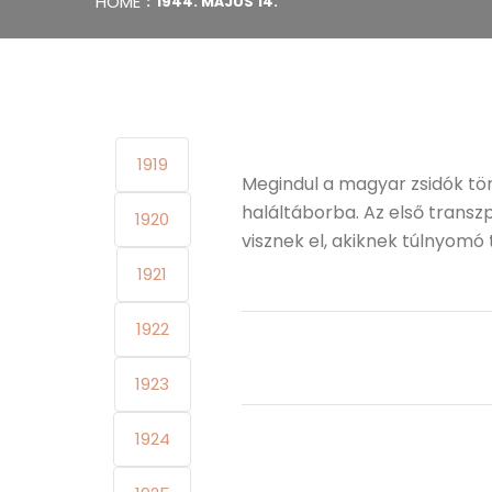
HOME
1944. MÁJUS 14.
1919
Megindul a magyar zsidók tö
haláltáborba. Az első transzpo
1920
visznek el, akiknek túlnyomó
1921
1922
1923
1924