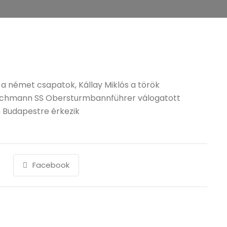
a német csapatok, Kállay Miklós a török
Eichmann SS Obersturmbannführer válogatott
én Budapestre érkezik
Facebook