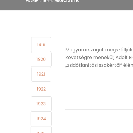
HOME
1944. MÁRCIUS 19.
1919
Magyarországot megszállják 
követségre menekül; Adolf 
1920
„zsidótlanítási szakértői” él
1921
1922
1923
1924