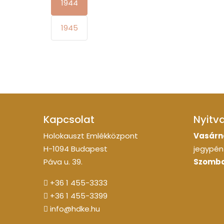
1944
1945
Kapcsolat
Nyitv
Holokauszt Emlékközpont
Vasárn
H-1094 Budapest
jegypénz
Páva u. 39.
Szomba
+36 1 455-3333
+36 1 455-3399
info@hdke.hu