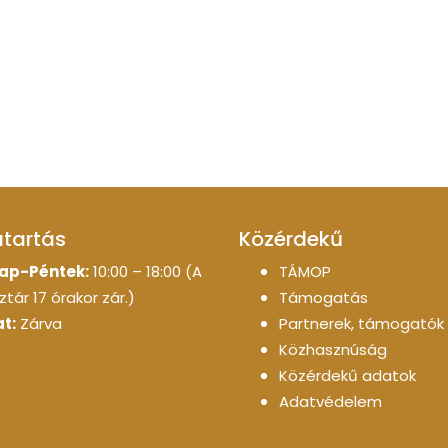
atartás
Közérdekű
ap-Péntek:
10:00 – 18:00 (A
TÁMOP
tár 17 órakor zár.)
Támogatás
t:
Zárva
Partnerek, támogatók
Közhasznúság
Közérdekű adatok
Adatvédelem