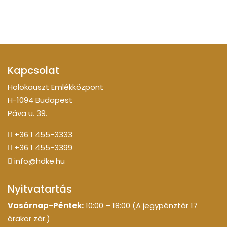
Kapcsolat
Holokauszt Emlékközpont
H-1094 Budapest
Páva u. 39.
+36 1 455-3333
+36 1 455-3399
info@hdke.hu
Nyitvatartás
Vasárnap-Péntek:
10:00 – 18:00 (A jegypénztár 17
órakor zár.)