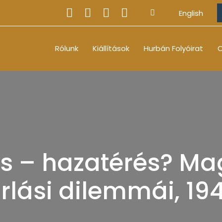
English
Rólunk
Kiállítások
Hurbán Folyóirat
O
és – hazatérés? Ma
rlási dilemmái, 19