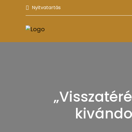
Nyitvatartás
„Visszatér
kivándo