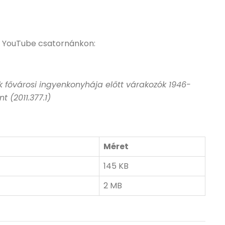
 a YouTube csatornánkon:
ik fővárosi ingyenkonyhája előtt várakozók 1946-
 (2011.377.1)
Méret
145 KB
2 MB