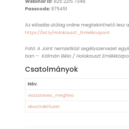
Webinar ID
: 825 2215 7348
Passcode:
975451
Az előadás utólag online megtekinthető lesz
https://bit.ly/Holokauszt_Emlekkozpont
Fotó: A Joint nemzetközi segélyszervezet egy
ban – Kálmán Béla / Holokauszt Emlékközpont
Csatolmányok
Név
visszateres_meghivo
absztraktfüzet