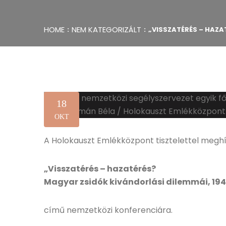
HOME
NEM KATEGORIZÁLT
„VISSZATÉRÉS – HAZA
18
OKT
A Holokauszt Emlékközpont tisztelettel meghí
„Visszatérés – hazatérés?
Magyar zsidók kivándorlási dilemmái, 19
című nemzetközi konferenciára.