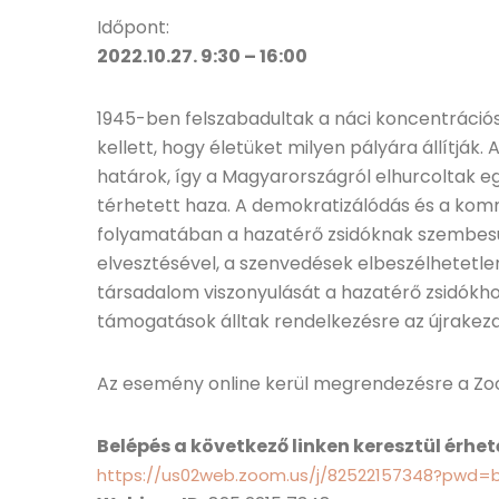
Időpont:
2022.10.27. 9:30 – 16:00
1945-ben felszabadultak a náci koncentráció
kellett, hogy életüket milyen pályára állítjá
határok, így a Magyarországról elhurcoltak 
térhetett haza. A demokratizálódás és a ko
folyamatában a hazatérő zsidóknak szembesüln
elvesztésével, a szenvedések elbeszélhetetle
társadalom viszonyulását a hazatérő zsidókho
támogatások álltak rendelkezésre az újrakez
Az esemény online kerül megrendezésre a Zo
Belépés a következő linken keresztül érhető
https://us02web.zoom.us/j/82522157348?pwd