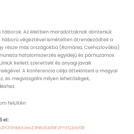
s táborok. Az életben maradottaknak dönteniük
k. A háború végeztével ismételten átrendeződtek a
egy része más országokba (Románia, Csehszlovákia)
mmunista hatalomszerzés egyidejű és párhuzamos
iük kellett szeretteik és anyagi javaik
nségével. A konferencia célja áttekinteni a magyar
z, és megvizsgálni milyen lehetőségek,
déshez.
om felültén
 el:
=b2lYZGhMVUwxZ3hBdXA1REVPYzQ2dz09