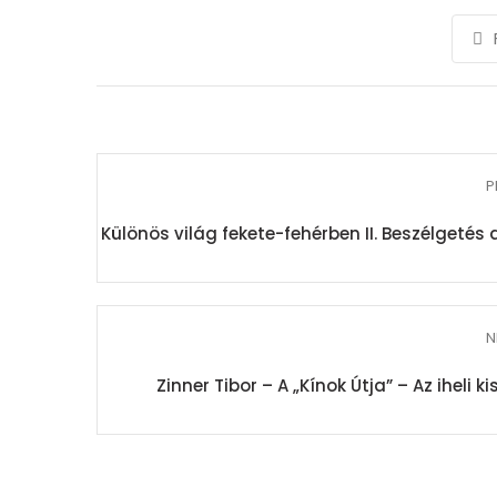
P
Különös világ fekete-fehérben II. Beszélgeté
N
Zinner Tibor – A „Kínok Útja” – Az iheli