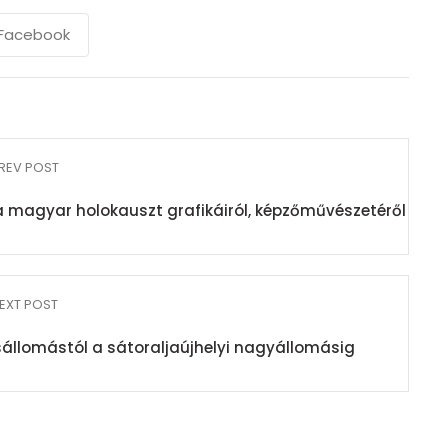
Facebook
REV POST
s a magyar holokauszt grafikáiról, képzőművészetéről
EXT POST
 kisállomástól a sátoraljaújhelyi nagyállomásig