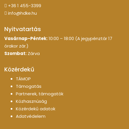
+36 1 455-3399
info@hdke.hu
Nyitvatartás
Vasárnap-Péntek:
10:00 – 18:00 (A jegypénztár 17
órakor zár.)
Szombat:
Zárva
Közérdekű
TÁMOP
Támogatás
Partnerek, támogatók
Közhasznúság
Közérdekű adatok
Adatvédelem