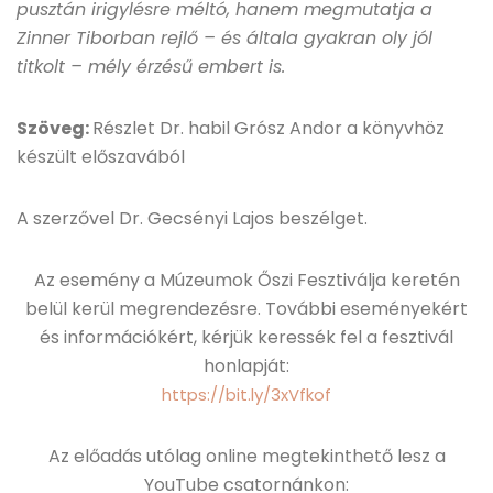
pusztán irigylésre méltó, hanem megmutatja a
Zinner Tiborban rejlő – és általa gyakran oly jól
titkolt – mély érzésű embert is.
Szöveg:
Részlet Dr. habil Grósz Andor a könyvhöz
készült előszavából
A szerzővel Dr. Gecsényi Lajos beszélget.
Az esemény a Múzeumok Őszi Fesztiválja keretén
belül kerül megrendezésre. További eseményekért
és információkért, kérjük keressék fel a fesztivál
honlapját:
https://bit.ly/3xVfkof
Az előadás utólag online megtekinthető lesz a
YouTube csatornánkon: