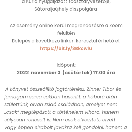
a Kúria nyugdíjazott főosztályvezetője,
Sátoraljaújhely díszpolgára
Az esemény online kerül megrendezésre a Zoom
felültén
Belépés a következő linken keresztül érhető el:
https://bit.ly/3Bkcwlu
Időpont:
2022
.
november 3.
(csütörtök) 17.00 óra
A könyvet összeállító jogtörténész, Zinner Tibor és
jómagam sorsa sokban hasonlít: a háború után
születtünk, olyan zsidó családban, amelyet nem
„csak” megtépázott a történelem vihara, hanem
súlyosan roncsolt is. Nem csak elvesztett, elvett
vagy éppen elrabolt javakra kell gondolni, hanem a