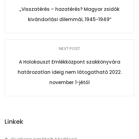
„Visszatérés – hazatérés? Magyar zsidók
kivándorlási dilemmái, 1945-1949”
NEXT POST
A Holokauszt Emlékközpont szakkönyvára
határozatlan ideig nem látogatható 2022.
november 1-jétől
Linkek