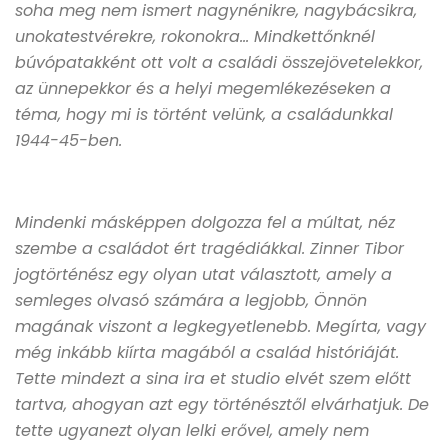
soha meg nem ismert nagynénikre, nagybácsikra,
unokatestvérekre, rokonokra… Mindkettőnknél
búvópatakként ott volt a családi összejövetelekkor,
az ünnepekkor és a helyi megemlékezéseken a
téma, hogy mi is történt velünk, a családunkkal
1944-45-ben.
Mindenki másképpen dolgozza fel a múltat, néz
szembe a családot ért tragédiákkal. Zinner Tibor
jogtörténész egy olyan utat választott, amely a
semleges olvasó számára a legjobb, Önnön
magának viszont a legkegyetlenebb. Megírta, vagy
még inkább kiírta magából a család históriáját.
Tette mindezt a sina ira et studio elvét szem előtt
tartva, ahogyan azt egy történésztől elvárhatjuk. De
tette ugyanezt olyan lelki erővel, amely nem