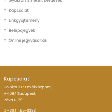
Gyakran ismételt kérdések
Kapcsolat
Linkgyűjtemény
Belépőjegyek
Online jegyvásárlás
Kapcsolat
Holokauszt Emlékközpont
H-1094 Budapest
Páva u. 39.
+36 1 455-3333