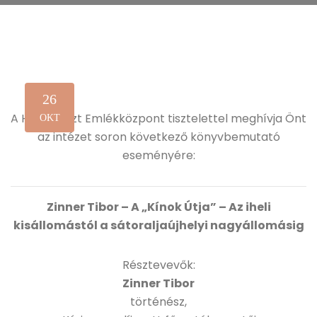
26
A Holokauszt Emlékközpont tisztelettel meghívja Önt
OKT
az intézet soron következő könyvbemutató
eseményére:
Zinner Tibor – A „Kínok Útja” – Az iheli
kisállomástól a sátoraljaújhelyi nagyállomásig
Résztevevők:
Zinner Tibor
történész,