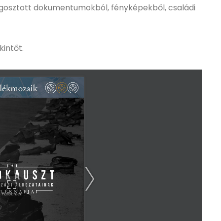
megosztott dokumentumokból, fényképekből, családi
kintőt.