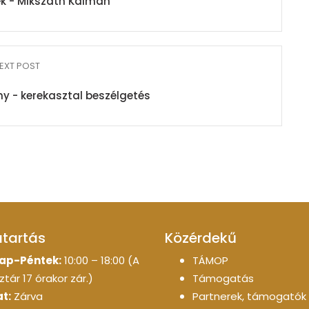
ék - Mikszáth Kálmán
EXT POST
y - kerekasztal beszélgetés
atartás
Közérdekű
ap-Péntek:
10:00 – 18:00 (A
TÁMOP
tár 17 órakor zár.)
Támogatás
t:
Zárva
Partnerek, támogatók