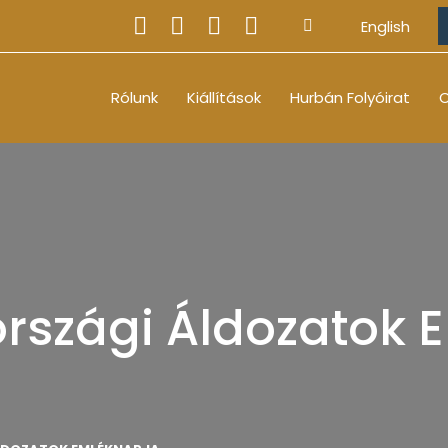
English
Rólunk
Kiállítások
Hurbán Folyóirat
O
rszági Áldozatok 