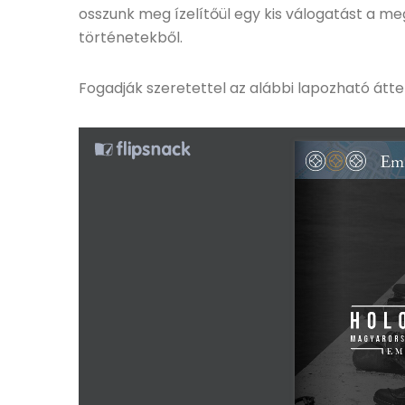
osszunk meg ízelítőül egy kis válogatást a 
történetekből.
Fogadják szeretettel az alábbi lapozható átte