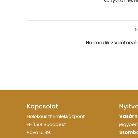
Könyvtári est
N
Harmadik zsidótörvén
Kapcsolat
Nyitv
Holokauszt Emlékközpont
Vasárn
H-1094 Budapest
jegypénz
Páva u. 39.
Szomba