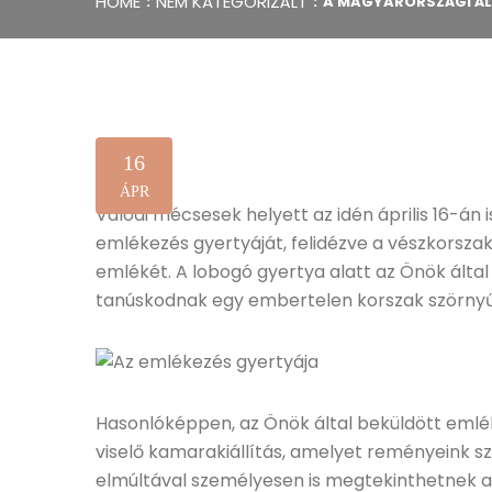
HOME
NEM KATEGORIZÁLT
A MAGYARORSZÁGI Á
16
ÁPR
Valódi mécsesek helyett az idén április 16-án is
emlékezés gyertyáját, felidézve a vészkorszak
emlékét. A lobogó gyertya alatt az Önök által 
tanúskodnak egy embertelen korszak szörnyű
Hasonlóképpen, az Önök által beküldött emlé
viselő kamarakiállítás, amelyet reményeink s
elmúltával személyesen is megtekinthetnek a