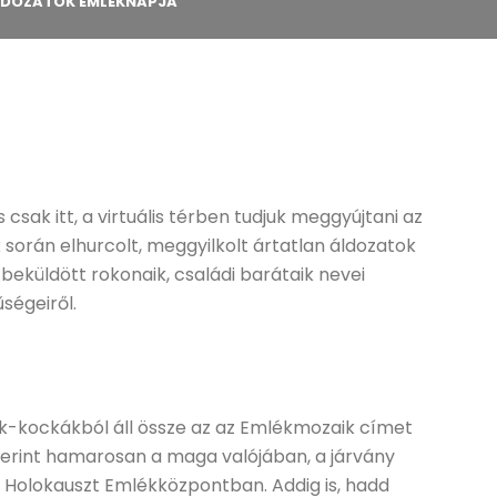
LDOZATOK EMLÉKNAPJA
 csak itt, a virtuális térben tudjuk meggyújtani az
 során elhurcolt, meggyilkolt ártatlan áldozatok
beküldött rokonaik, családi barátaik nevei
ségeiről.
k-kockákból áll össze az az Emlékmozaik címet
zerint hamarosan a maga valójában, a járvány
 Holokauszt Emlékközpontban. Addig is, hadd