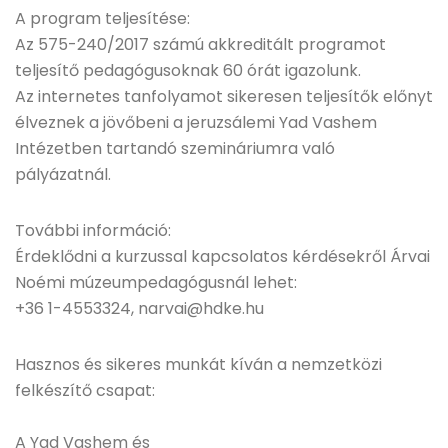
A program teljesítése:
Az 575-240/2017 számú akkreditált programot
teljesítő pedagógusoknak 60 órát igazolunk.
Az internetes tanfolyamot sikeresen teljesítők előnyt
élveznek a jövőbeni a jeruzsálemi Yad Vashem
Intézetben tartandó szemináriumra való
pályázatnál.
További információ:
Érdeklődni a kurzussal kapcsolatos kérdésekről Árvai
Noémi múzeumpedagógusnál lehet:
+36 1-4553324, narvai@hdke.hu
Hasznos és sikeres munkát kíván a nemzetközi
felkészítő csapat:
A Yad Vashem és