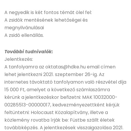
A negyedik is két fontos témát ölel fel:
A zsidók mentésének lehetőségei és
megnyilvánulásai
A zsidó ellenállás.
További tudnivalók:
Jelentkezés:
A tanfolyamra az oktatas@hdke.hu email címen
lehet jelentkezni 2021. szeptember 26-ig. Az
internetes távoktató tanfolyamon való részvétel díja
15 000 Ft, amelyet a következő számlaszámra
kérünk a jelentkezéskor befizetni: MAK 10032000-
00285513-00000017, kedvezményezettként kérjük
feltüntetni: Holocaust Közalapítvány, illetve a
közlemény rovatba írják be: Füstbe szállt életek
továbbképzés. A jelentkezések visszaigazolása 2021.