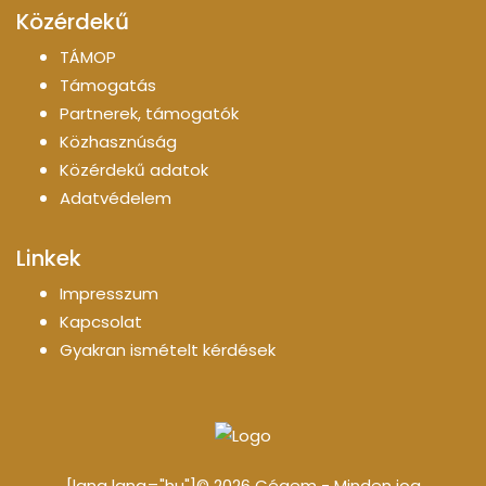
Közérdekű
TÁMOP
Támogatás
Partnerek, támogatók
Közhasznúság
Közérdekű adatok
Adatvédelem
Linkek
Impresszum
Kapcsolat
Gyakran ismételt kérdések
[lang lang="hu"]© 2026 Cégem - Minden jog