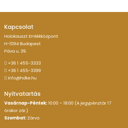
Kapcsolat
Holokauszt Emlékközpont
H-1094 Budapest
Páva u. 39.
+36 1 455-3333
+36 1 455-3399
info@hdke.hu
Nyitvatartás
Vasárnap-Péntek:
10:00 – 18:00 (A jegypénztár 17
órakor zár.)
Szombat:
Zárva