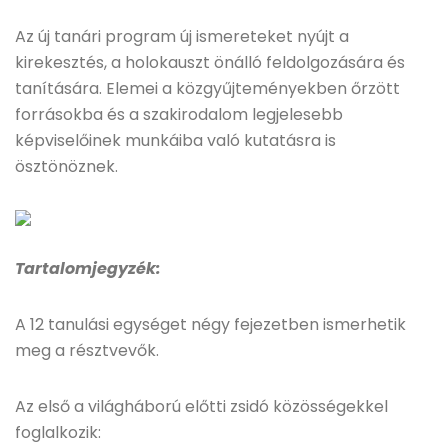
Az új tanári program új ismereteket nyújt a
kirekesztés, a holokauszt önálló feldolgozására és
tanítására. Elemei a közgyűjteményekben őrzött
forrásokba és a szakirodalom legjelesebb
képviselőinek munkáiba való kutatásra is
ösztönöznek.
Tartalomjegyzék:
A 12 tanulási egységet négy fejezetben ismerhetik
meg a résztvevők.
Az első a világháború előtti zsidó közösségekkel
foglalkozik: