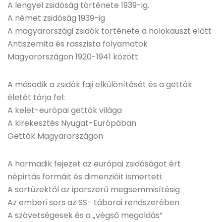
A lengyel zsidóság története 1939-ig.
A német zsidóság 1939-ig
A magyarországi zsidók története a holokauszt előtt
Antiszemita és rasszista folyamatok
Magyarországon 1920-1941 között
A második a zsidók faji elkülönítését és a gettók
életét tárja fel:
A kelet-európai gettók világa
A kirekesztés Nyugat-Európában
Gettók Magyarországon
A harmadik fejezet az európai zsidóságot ért
népirtás formáit és dimenzióit ismerteti:
A sortüzektől az iparszerű megsemmisítésig
Az emberi sors az SS- táborai rendszerében
A szövetségesek és a „végső megoldás”