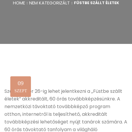
HOME
NEM KATEGORIZÁLT
FÜSTBE SZÁLLT ÉLETEK
09
Szeptember 26-ig lehet jelentkezni a „Füstbe szállt
SZEPT
életek” akkreditált, 60 órás továbbképzésünkre. A
nemzetközi távoktató továbbképző program
otthon, internetről is teljesíthető, akkreditált
továbbképzési lehetőséget nyújt tanárok számára. A
60 órás távoktató tanfolyam a világháló