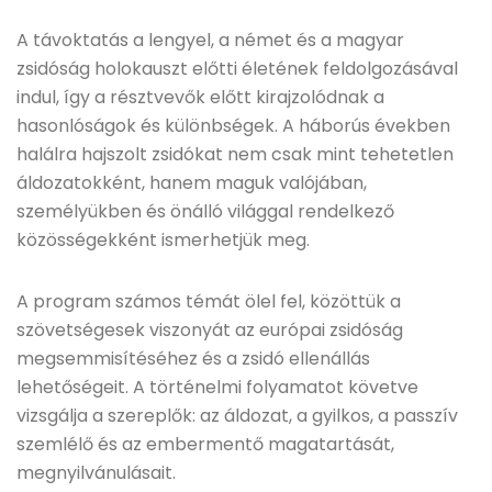
A távoktatás a lengyel, a német és a magyar
zsidóság holokauszt előtti életének feldolgozásával
indul, így a résztvevők előtt kirajzolódnak a
hasonlóságok és különbségek. A háborús években
halálra hajszolt zsidókat nem csak mint tehetetlen
áldozatokként, hanem maguk valójában,
személyükben és önálló világgal rendelkező
közösségekként ismerhetjük meg.
A program számos témát ölel fel, közöttük a
szövetségesek viszonyát az európai zsidóság
megsemmisítéséhez és a zsidó ellenállás
lehetőségeit. A történelmi folyamatot követve
vizsgálja a szereplők: az áldozat, a gyilkos, a passzív
szemlélő és az embermentő magatartását,
megnyilvánulásait.