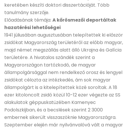
keretében készíti doktori disszertációját. Több
tanulmány szerzője.
Előadásának témája:
A kőrösmezői deportáltak
hazatérési lehetőségei
1941 júliusában augusztusában telepítettek ki először
zsidókat Magyarország területéről az előbb magyar,
majd német megszállás alatt álló Ukrajna és Galícia
területére. A hivatalos szándék szerint a
Magyarországon tartózkodó, de magyar
állampolgársággal nem rendelkező orosz és lengyel
zsidókat célozta az intézkedés, ám sok magyar
állampolgárt is a kitelepítettek közé soroltak. A 18
ezer kitoloncolt zsidó közül 10-12 ezer végezte az SS
alakulatok géppuskatüzében Kamenyec
Podolszkijban, és a becslések szerint 2 3000
embernek sikerült visszaszöknie Magyarországra.
Szeptember elején már nyilvánvalóvá vált a magyar