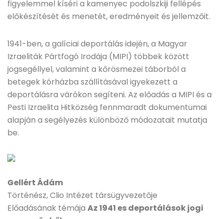
figyelemmel kíséri a kamenyec podolszkiji fellépés
előkészítését és menetét, eredményeit és jellemzőit.
1941-ben, a galíciai deportálás idején, a Magyar
Izraeliták Pártfogó Irodája (MIPI) többek között
jogsegéllyel, valamint a kőrösmezei táborból a
betegek kórházba szállításával igyekezett a
deportálásra várókon segíteni. Az előadás a MIPI és a
Pesti Izraelita Hitközség fennmaradt dokumentumai
alapján a segélyezés különböző módozatait mutatja
be.
Gellért Ádám
Történész, Clio Intézet társügyvezetője
Előadásának témája
Az 1941 es deportálások jogi