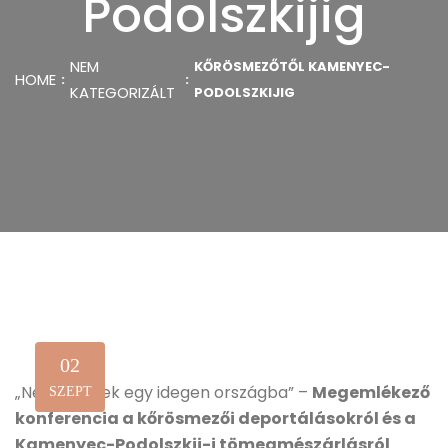
Podolszkijig
NEM
KŐRÖSMEZŐTŐL KAMENYEC-
HOME
KATEGORIZÁLT
PODOLSZKIJIG
02
„Ne küldjenek egy idegen országba” –
Megemlékező
SZEPT
konferencia a kőrösmezői deportálásokról és a
Kamenyec-Podolszkij-i tömegmészárlásról