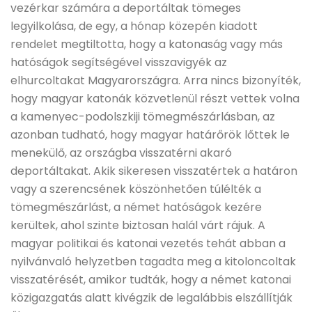
vezérkar számára a deportáltak tömeges
legyilkolása, de egy, a hónap közepén kiadott
rendelet megtiltotta, hogy a katonaság vagy más
hatóságok segítségével visszavigyék az
elhurcoltakat Magyarországra. Arra nincs bizonyíték,
hogy magyar katonák közvetlenül részt vettek volna
a kamenyec-podolszkiji tömegmészárlásban, az
azonban tudható, hogy magyar határőrök lőttek le
menekülő, az országba visszatérni akaró
deportáltakat. Akik sikeresen visszatértek a határon
vagy a szerencsének köszönhetően túlélték a
tömegmészárlást, a német hatóságok kezére
kerültek, ahol szinte biztosan halál várt rájuk. A
magyar politikai és katonai vezetés tehát abban a
nyilvánvaló helyzetben tagadta meg a kitoloncoltak
visszatérését, amikor tudták, hogy a német katonai
közigazgatás alatt kivégzik de legalábbis elszállítják