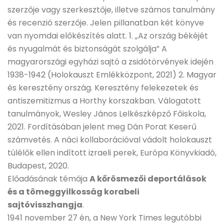
szerzője vagy szerkesztője, illetve számos tanulmány
és recenzió szerzője. Jelen pillanatban két könyve
van nyomdai előkészítés alatt. 1. „Az ország békéjét
és nyugalmát és biztonságát szolgálja” A
magyarországi egyházi sajtó a zsidótörvények idején
1938-1942 (Holokauszt Emlékközpont, 2021) 2. Magyar
és keresztény ország. Keresztény felekezetek és
antiszemitizmus a Horthy korszakban. Válogatott
tanulmányok, Wesley János Lelkészképző Főiskola,
2021. Fordításában jelent meg Dán Porat Keserű
számvetés. A náci kollaborációval vádolt holokauszt
túlélők ellen indított izraeli perek, Európa Könyvkiadó,
Budapest, 2020.
Előadásának témája
A kőrösmezői deportálások
és a tömeggyilkosság korabeli
sajtóvisszhangja
.
1941 november 27 én, a New York Times legutóbbi