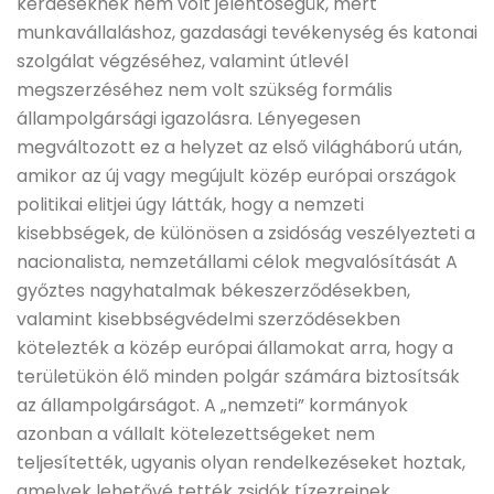
kérdéseknek nem volt jelentőségük, mert
munkavállaláshoz, gazdasági tevékenység és katonai
szolgálat végzéséhez, valamint útlevél
megszerzéséhez nem volt szükség formális
állampolgársági igazolásra. Lényegesen
megváltozott ez a helyzet az első világháború után,
amikor az új vagy megújult közép európai országok
politikai elitjei úgy látták, hogy a nemzeti
kisebbségek, de különösen a zsidóság veszélyezteti a
nacionalista, nemzetállami célok megvalósítását A
győztes nagyhatalmak békeszerződésekben,
valamint kisebbségvédelmi szerződésekben
kötelezték a közép európai államokat arra, hogy a
területükön élő minden polgár számára biztosítsák
az állampolgárságot. A „nemzeti” kormányok
azonban a vállalt kötelezettségeket nem
teljesítették, ugyanis olyan rendelkezéseket hoztak,
amelyek lehetővé tették zsidók tízezreinek