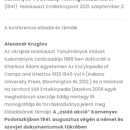
(1941) Holokauszt Emlékközpont 2021. szeptember 2.
A konferencia előadói és témáik
Alexandr Kruglov
Az Ukrajnai Holokauszt Tanulmányok Intézet
tudományos tanácsadója 1989 ben doktorált a
Kharkovi Állami egyetemen Az Encylopedia of
Camps and Ghettos 1933 1945 Vol II (Indiana
University Press, Bloomington IN, 2012.) és a Holokost
na territorii SSR Entsiklopedia (Moskva 2009 egyik
meghatározó szerzője Eddig mintegy 16
monográfiája és forráskiadványa jelent meg
Előadásának témája:
A „zsidó akció” Kamenyec
Podolszkijban 1941. augusztus végén a német és
szovjet dokumentumok tükrében