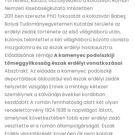
Történész, kutató, osztályvezető a kolozsvári Román
Nemzeti Kisebbségkutató Intézetben
2011 ben szerezte PhD fokozatát a kolozsvári Babeş
Bolyai Tudományegyetemen Kutatási területe az
erdélyi zsidók története az első világháború után,
különös tekintettel a két világháború közötti cionista
mozgalomra és az észak erdélyi holokausztra.
Előadásának témája
A kamenyec podolszkiji
tömeggyilkosság észak erdélyi vonatkozásai
Absztrakt: Az előadás a kamenyec podolszkiji
deportálások áldozatául eső észak erdélyi zsidók
helyzetét vizsgálja Ennek a mintegy kétezer
személynek a kálváriája évekkel korábban
kezdődött A román fennhatóság alatt két olyan
rendelettörvény 1924 1938 is napvilágot látott,
amelynek következtében több ezer erdélyi zsidó
veszítette el a román állampolgárságát. Észak
Erdély visszatérését követően ők nem kaptak