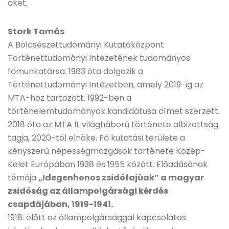
őket.
Stark Tamás
A Bölcsészettudományi Kutatóközpont
Történettudományi Intézetének tudományos
főmunkatársa. 1983 óta dolgozik a
Történettudományi Intézetben, amely 2019-ig az
MTA-hoz tartozott. 1992-ben a
történelemtudományok kandidátusa címet szerzett.
2018 óta az MTA II. világháború története albizottság
tagja, 2020-tól elnöke. Fő kutatási területe a
kényszerű népességmozgások története Közép-
Kelet Európában 1938 és 1955 között. Előadásának
témája
„Idegenhonos zsidófajúak” a magyar
zsidóság az állampolgársági kérdés
csapdájában, 1919-1941.
1918. előtt az állampolgársággal kapcsolatos