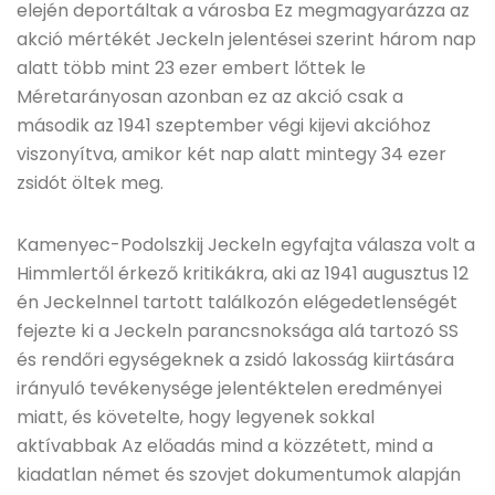
elején deportáltak a városba Ez megmagyarázza az
akció mértékét Jeckeln jelentései szerint három nap
alatt több mint 23 ezer embert lőttek le
Méretarányosan azonban ez az akció csak a
második az 1941 szeptember végi kijevi akcióhoz
viszonyítva, amikor két nap alatt mintegy 34 ezer
zsidót öltek meg.
Kamenyec-Podolszkij Jeckeln egyfajta válasza volt a
Himmlertől érkező kritikákra, aki az 1941 augusztus 12
én Jeckelnnel tartott találkozón elégedetlenségét
fejezte ki a Jeckeln parancsnoksága alá tartozó SS
és rendőri egységeknek a zsidó lakosság kiirtására
irányuló tevékenysége jelentéktelen eredményei
miatt, és követelte, hogy legyenek sokkal
aktívabbak Az előadás mind a közzétett, mind a
kiadatlan német és szovjet dokumentumok alapján