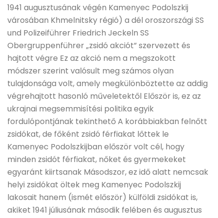
1941 augusztusának végén Kamenyec Podolszkij
városában Khmelnitsky régió) a dél oroszországi SS
und Polizeiführer Friedrich Jeckeln SS
Obergruppenführer „zsidó akciót” szervezett és
hajtott végre Ez az akció nem a megszokott
módszer szerint valósult meg számos olyan
tulajdonsága volt, amely megkülönböztette az addig
végrehajtott hasonló műveletektől Először is, ez az
ukrajnai megsemmisítési politika egyik
fordulópontjának tekinthető A korábbiakban felnőtt
zsidókat, de főként zsidó férfiakat lőttek le
Kamenyec Podolszkijban először volt cél, hogy
minden zsidót férfiakat, nőket és gyermekeket
egyaránt kiirtsanak Másodszor, ez idő alatt nemcsak
helyi zsidókat öltek meg Kamenyec Podolszkij
lakosait hanem (ismét először) külföldi zsidókat is,
akiket 1941 júliusának második felében és augusztus