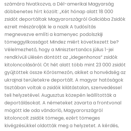
számára hivatkozva, a Dél-amerikai Magyarság
döbbenetes hírt közölt: „Két hónap alatt 18 000
zsidót deportáltak Magyarországról Galiciába Zsidók
ezreit mészárolják le a nazik A tudósítás
megnevezve említi a kamenyec podolszkiji
tömeggyilkosságot Mindez miért következett be?
Vélelmezhető, hogy a Minisztertanács július 1-jei
rendkívüli ülésén döntött az „idegenhonos” zsidók
kitoloncolásáról. Öt hét alatt több mint 23 000 zsidót
gyűjtöttek össze Kőrösmezőn, akiket a honvédség az
ukrajnai területekre deportált. A magyar hatóságok
tisztában voltak a zsidók kilátástalan, szenvedéssel
teli helyzetével. Augusztus közepén leállították a
deportálásokat. A németeket zavarta a frontvonal
mögött ide oda vándorló, Magyarországról
kitoloncolt zsidók tömege, ezért tömeges
kivégzésükkel oldották meg a helyzetet. A kérdés,