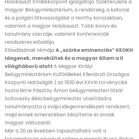
Holokauszt Emlékközpont igazgatója. Szakterülete a
magyar Belügyminisztérium, a rendőrség, a katonai
és a polgári titkosszolgálat a Horthy korszakban,
valamint a magyar Holokauszt. Több könyv és
tanulmány szerzője, valamint konferenciák
rendszeres előadója.
Előadásának témája
A „szürke eminenciás” KEOKH
Idegenek, menekültek és a magyar állam a II
világháború alatt
A Magyar Királyi
Belügyminisztérium Külföldieket Ellenőrző Országos
Központi Hatóságát ( az 1930 évi XXVIII törvénycikk
hozta létre Pásztóy Ámon belügyminiszteri titkár
Scitovszky Béla belügyminiszter utasítására
tanulmányozta a svájci idegenrendészeti rendszert,
majd ennek ismeretében készítette el annak
magyar változatát.
Már a 20 as években tapasztalható volt a
folyamatosan növekvő száma a menekültügyi, illetve