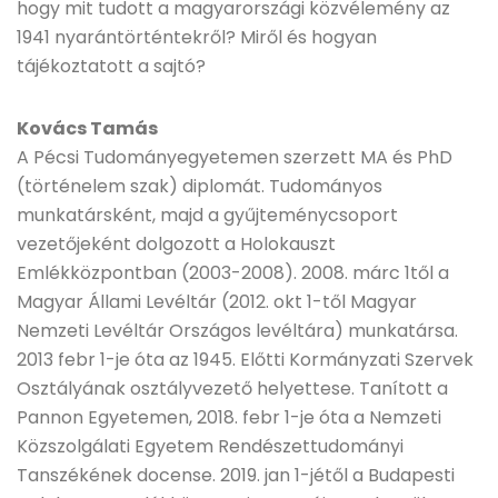
hogy mit tudott a magyarországi közvélemény az
1941 nyarántörténtekről? Miről és hogyan
tájékoztatott a sajtó?
Kovács Tamás
A Pécsi Tudományegyetemen szerzett MA és PhD
(történelem szak) diplomát. Tudományos
munkatársként, majd a gyűjteménycsoport
vezetőjeként dolgozott a Holokauszt
Emlékközpontban (2003-2008). 2008. márc 1től a
Magyar Állami Levéltár (2012. okt 1-től Magyar
Nemzeti Levéltár Országos levéltára) munkatársa.
2013 febr 1-je óta az 1945. Előtti Kormányzati Szervek
Osztályának osztályvezető helyettese. Tanított a
Pannon Egyetemen, 2018. febr 1-je óta a Nemzeti
Közszolgálati Egyetem Rendészettudományi
Tanszékének docense. 2019. jan 1-jétől a Budapesti