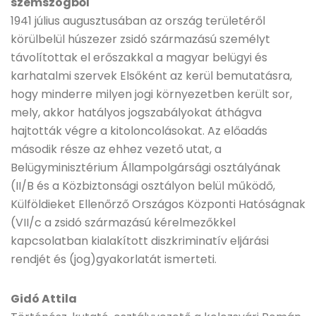
szemszögből
1941 július augusztusában az ország területéről
körülbelül húszezer zsidó származású személyt
távolítottak el erőszakkal a magyar belügyi és
karhatalmi szervek Elsőként az kerül bemutatásra,
hogy minderre milyen jogi környezetben került sor,
mely, akkor hatályos jogszabályokat áthágva
hajtották végre a kitoloncolásokat. Az előadás
második része az ehhez vezető utat, a
Belügyminisztérium Állampolgársági osztályának
(II/B és a Közbiztonsági osztályon belül működő,
Külföldieket Ellenőrző Országos Központi Hatóságnak
(VII/c a zsidó származású kérelmezőkkel
kapcsolatban kialakított diszkriminatív eljárási
rendjét és (jog)gyakorlatát ismerteti.
Gidó Attila