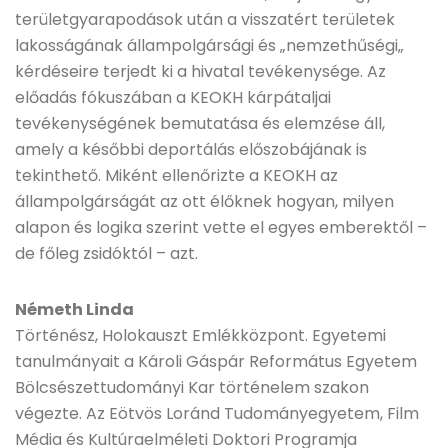
területgyarapodások után a visszatért területek
lakosságának állampolgársági és „nemzethűségi„
kérdéseire terjedt ki a hivatal tevékenysége. Az
előadás fókuszában a KEOKH kárpátaljai
tevékenységének bemutatása és elemzése áll,
amely a későbbi deportálás előszobájának is
tekinthető. Miként ellenőrizte a KEOKH az
állampolgárságát az ott élőknek hogyan, milyen
alapon és logika szerint vette el egyes emberektől –
de főleg zsidóktól – azt.
Németh Linda
Történész, Holokauszt Emlékközpont. Egyetemi
tanulmányait a Károli Gáspár Református Egyetem
Bölcsészettudományi Kar történelem szakon
végezte. Az Eötvös Loránd Tudományegyetem, Film
Média és Kultúraelméleti Doktori Programja