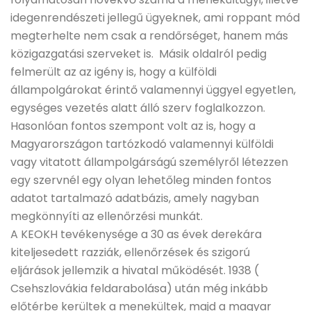
idegenrendészeti jellegű ügyeknek, ami roppant mód
megterhelte nem csak a rendőrséget, hanem más
közigazgatási szerveket is. Másik oldalról pedig
felmerült az az igény is, hogy a külföldi
állampolgárokat érintő valamennyi üggyel egyetlen,
egységes vezetés alatt álló szerv foglalkozzon.
Hasonlóan fontos szempont volt az is, hogy a
Magyarországon tartózkodó valamennyi külföldi
vagy vitatott állampolgárságú személyről létezzen
egy szervnél egy olyan lehetőleg minden fontos
adatot tartalmazó adatbázis, amely nagyban
megkönnyíti az ellenőrzési munkát.
A KEOKH tevékenysége a 30 as évek derekára
kiteljesedett razziák, ellenőrzések és szigorú
eljárások jellemzik a hivatal működését. 1938 (
Csehszlovákia feldarabolása) után még inkább
előtérbe kerültek a menekültek, majd a magyar