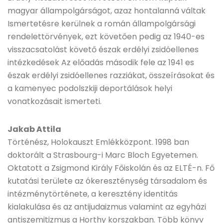
magyar állampolgárságot, azaz hontalanná váltak
Ismertetésre kerülnek a román állampolgársági
rendelettörvények, ezt követően pedig az 1940-es
visszacsatolást követő észak erdélyi zsidóellenes
intézkedések Az előadás második fele az 1941 es
észak erdélyi zsidóellenes razziákat, összeírásokat és
a kamenyec podolszkiji deportálások helyi
vonatkozásait ismerteti.
Jakab Attila
Történész, Holokauszt Emlékközpont. 1998 ban
doktorált a Strasbourg-i Marc Bloch Egyetemen.
Oktatott a Zsigmond Király Főiskolán és az ELTÉ-n. Fő
kutatási területe az ókereszténység társadalom és
intézménytörténete, a keresztény identitás
kialakulása és az antijudaizmus valamint az egyházi
antiszemitizmus a Horthy korszakban. Több könyv