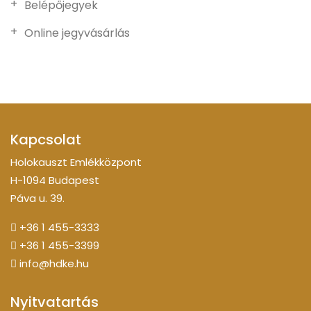
Belépőjegyek
Online jegyvásárlás
Kapcsolat
Holokauszt Emlékközpont
H-1094 Budapest
Páva u. 39.
+36 1 455-3333
+36 1 455-3399
info@hdke.hu
Nyitvatartás