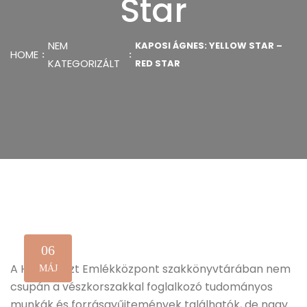
Star
NEM
KAPOSI ÁGNES: YELLOW STAR –
HOME
KATEGORIZÁLT
RED STAR
06
A Holokauszt Emlékközpont szakkönyvtárában nem
MÁJ
csupán a vészkorszakkal foglalkozó tudományos
munkák és forrásgyűjtemények találhatók, de nagy