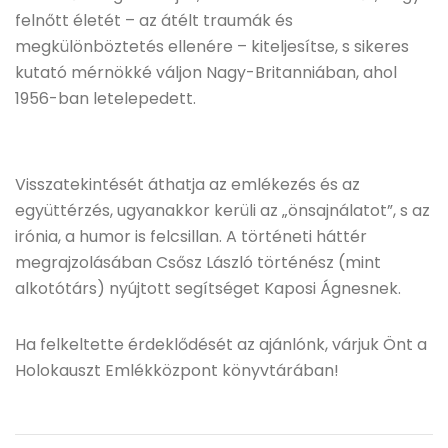
felnőtt életét – az átélt traumák és
megkülönböztetés ellenére – kiteljesítse, s sikeres
kutató mérnökké váljon Nagy-Britanniában, ahol
1956-ban letelepedett.
Visszatekintését áthatja az emlékezés és az
együttérzés, ugyanakkor kerüli az „önsajnálatot”, s az
irónia, a humor is felcsillan. A történeti háttér
megrajzolásában Csősz László történész (mint
alkotótárs) nyújtott segítséget Kaposi Ágnesnek.
Ha felkeltette érdeklődését az ajánlónk, várjuk Önt a
Holokauszt Emlékközpont könyvtárában!