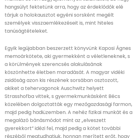
hangsúlyt fektetünk arra, hogy az érdeklődők elé
tárjuk a holokausztot egyéni sorsként megélt
személyek visszaemlékezéseit is, mint hiteles
tanúságtételeket.
Egyik legújabban beszerzett könyvünk Kaposi Ágnes
memoárkötete, aki gyermekként a véletleneknek, s
a körülmények szerencsés alakulásának
köszönhette életben maradását. A magyar vidéki
zsidóság azon kis részének sorsában osztozott,
akiket a tehervagonok Auschwitz helyett
Strasshofba vittek, s gyermekmunkásként Bécs
közelében dolgoztatták egy mezőgazdasági farmon,
majd pedig hadiüzemben. A nehéz fizikai munkát és a
megalázó bánásmódot mint az „elveszett
gyerekkort” idézi fel, majd pedig a kötet további
részéből megtudhatjuk, honnan merített erőt, hogy