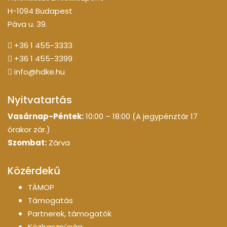
H-1094 Budapest
Páva u. 39.
+36 1 455-3333
+36 1 455-3399
info@hdke.hu
Nyitvatartás
Vasárnap-Péntek:
10:00 – 18:00 (A jegypénztár 17
órakor zár.)
Szombat:
Zárva
Közérdekű
TÁMOP
Támogatás
Partnerek, támogatók
Közhasznúság