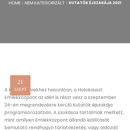
HOME
NEM KATEGORIZÁLT
KUTATÓK ÉJSZAKÁJA 2021
21
A korábbi évekhez hasonlóan, a Holokauszt
SZEPT
Emlékközpont az idén is részt vesz a szeptember
24-én megrendezésre kerülő Kutatók éjszakája
programsorozatban. A szokásos tartalmak melltett,
mint amilyen Emlékközpont állandó kiállítását
bemutató rendhagyó tárlatvezetés, vagy áldozati