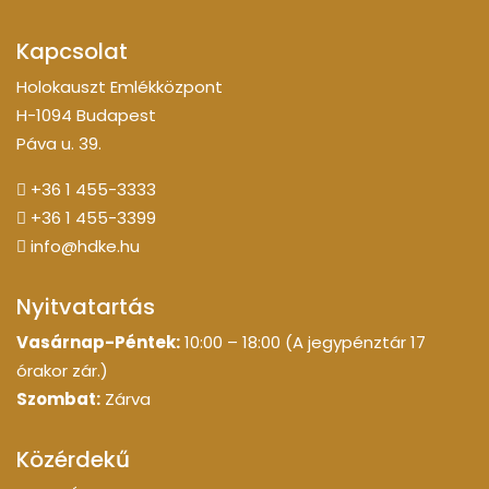
Kapcsolat
Holokauszt Emlékközpont
H-1094 Budapest
Páva u. 39.
+36 1 455-3333
+36 1 455-3399
info@hdke.hu
Nyitvatartás
Vasárnap-Péntek:
10:00 – 18:00 (A jegypénztár 17
órakor zár.)
Szombat:
Zárva
Közérdekű