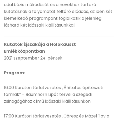
adatbázis működését és a nevekhez tartozó
kutatásnak a folyamatát feltáró előadás, az idén két
kiemelkedő programpont foglalkozik a jelenleg
látható két időszaki kiállításunkkal.
Kutatók Éjszakája a Holokauszt
Emlékközpontban
2021.szeptember 24. péntek
Program:
16:00 Kurátori tárlatvezetés „Áhítatos építészeti
formák” – Baumhorn Lipót tervei a szegedi
zsinagógához című időszaki kiállításunkon
17:00 Kurátori tárlatvezetés „Córesz és Mázel Tov a