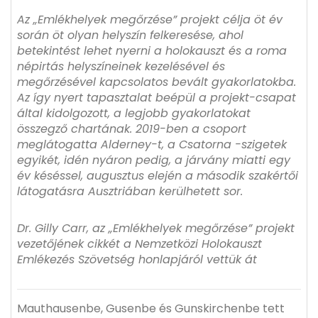
Az „Emlékhelyek megőrzése” projekt célja öt év
során öt olyan helyszín felkeresése, ahol
betekintést lehet nyerni a holokauszt és a roma
népirtás helyszíneinek kezelésével és
megőrzésével kapcsolatos bevált gyakorlatokba.
Az így nyert tapasztalat beépül a projekt-csapat
által kidolgozott, a legjobb gyakorlatokat
összegző chartának. 2019-ben a csoport
meglátogatta Alderney-t, a Csatorna -szigetek
egyikét, idén nyáron pedig, a járvány miatti egy
év késéssel, augusztus elején a második szakértői
látogatásra Ausztriában kerülhetett sor.
Dr. Gilly Carr,
az „Emlékhelyek megőrzése” projekt
vezetőjének cikkét a Nemzetközi Holokauszt
Emlékezés Szövetség honlapjáról vettük át
Mauthausenbe, Gusenbe és Gunskirchenbe tett