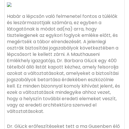
Habár a lépcsőn való felmenetel fontos a túlélők
és leszármazottjaik számára, ez egyben a
látogatónak is módot ad(na) arra, hogy
tisztelegjenek az egykori foglyok emléke előtt, és
megértsék a tábor elrendezését. A jelenlegi
osztrák biztosítási jogszabályok következtében a
lépcsősort le kellett zárni. A Mauthauseni
Emlékhely igazgatója, Dr. Barbara Glück egy 400
tételből álló listát kapott kézhez, amely felsorolja
azokat a változtatásokat, amelyeket a biztosítási
jogszabályok betartása érdekében eszközölnie
kell. Ez minden bizonnyal komoly kihívást jelent, és
ezek a változtatások mindegyike ahhoz vezet,
hogy a helyszín további eredeti elemeket veszít,
vagy az eredeti architektúra szenved el
változtatásokat.
Dr. Glück erőfeszítéseket tett a ma Gusenben élő