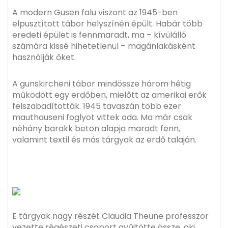
A modern Gusen falu viszont az 1945-ben
elpusztított tábor helyszínén épült. Habár több
eredeti épület is fennmaradt, ma – kívülálló
számára kissé hihetetlenül – magánlakásként
használják őket.
A gunskircheni tábor mindössze három hétig
működött egy erdőben, mielőtt az amerikai erők
felszabadították. 1945 tavaszán több ezer
mauthauseni foglyot vittek oda. Ma már csak
néhány barakk beton alapja maradt fenn,
valamint textil és más tárgyak az erdő talaján.
E tárgyak nagy részét Claudia Theune professzor
vezette régészeti csoport gyűjtötte össze, aki