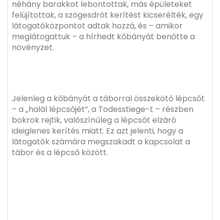
néhány barakkot lebontottak, más épületeket
felújítottak, a szögesdrót kerítést kicserélték, egy
látogatóközpontot adtak hozzá, és – amikor
meglátogattuk – a hírhedt kőbányát benőtte a
növényzet.
Jelenleg a kőbányát a táborral összekötő lépcsőt
– a „halál lépcsőjét”, a Todesstiege-t – részben
bokrok rejtik, valószínűleg a lépcsőt elzáró
ideiglenes kerítés miatt. Ez azt jelenti, hogy a
látogatók számára megszakadt a kapcsolat a
tábor és a lépcső között.