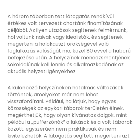
A három táborban tett látogatás rendkívül
értékes volt tervezett chartánk finomításának
céljából. Az ilyen utazások segítenek felmérnünk,
hol voltunk naivak vagy idealisták, és segítenek
megérteni a holokauszt örökségével való
foglalkozás valóságát ma, közel 80 évvel a háború
befejezése után. A helyszínek menedzsmentjének
sokoldalúnak kell lennie és alkalmazkodónak az
aktuális helyzeti igényekhez.
A különböző helyszíneken hatalmas változások
történtek, amelyeket már nem lehet
visszafordítani. Például, ha látjuk, hogy egyes
közösségek az egykori táborok területén élnek,
megérthetjük, hogy olyan kívánatos dolgok, mint
például a „pufferzónák” a lakások és a volt táborok
között, egyszerűen nem praktikusak és nem
kivitelezhetők. A látogatás segített megérteni azt