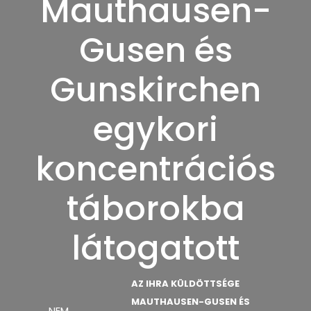
Mauthausen-
Gusen és
Gunskirchen
egykori
koncentrációs
táborokba
látogatott
AZ IHRA KÜLDÖTTSÉGE
MAUTHAUSEN-GUSEN ÉS
NEM