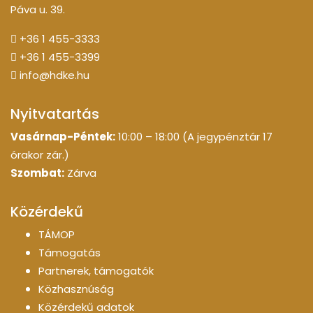
Páva u. 39.
+36 1 455-3333
+36 1 455-3399
info@hdke.hu
Nyitvatartás
Vasárnap-Péntek:
10:00 – 18:00 (A jegypénztár 17
órakor zár.)
Szombat:
Zárva
Közérdekű
TÁMOP
Támogatás
Partnerek, támogatók
Közhasznúság
Közérdekű adatok