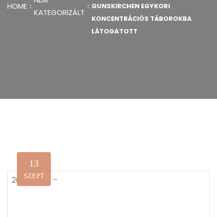
HOME
GUNSKIRCHEN EGYKORI
KATEGORIZÁLT
KONCENTRÁCIÓS TÁBOROKBA
LÁTOGATOTT
13
SZEPT
2021.09.07. –