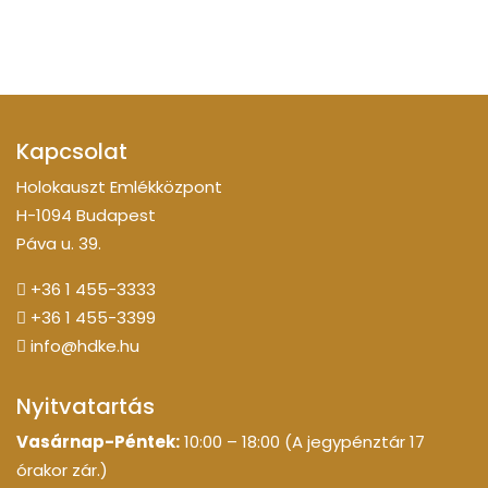
Kapcsolat
Holokauszt Emlékközpont
H-1094 Budapest
Páva u. 39.
+36 1 455-3333
+36 1 455-3399
info@hdke.hu
Nyitvatartás
Vasárnap-Péntek:
10:00 – 18:00 (A jegypénztár 17
órakor zár.)