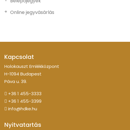
Belépőjegyek
Online jegyvásárlás
Kapcsolat
Holokauszt Emlékközpont
H-1094 Budapest
Páva u. 39.
+36 1 455-3333
+36 1 455-3399
info@hdke.hu
Nyitvatartás