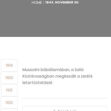
HOME
1943. NOVEMBER 30.
1919
Mussolini bábállamában, a Salói
Köztársaságban megkezdik a zsidók
1920
letartóztatását
1921
1922