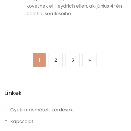
követnek el Heydrich ellen, aki június 4-én
belehal sérüléseibe
1
2
3
»
Linkek
Gyakran ismételt kérdések
Kapcsolat