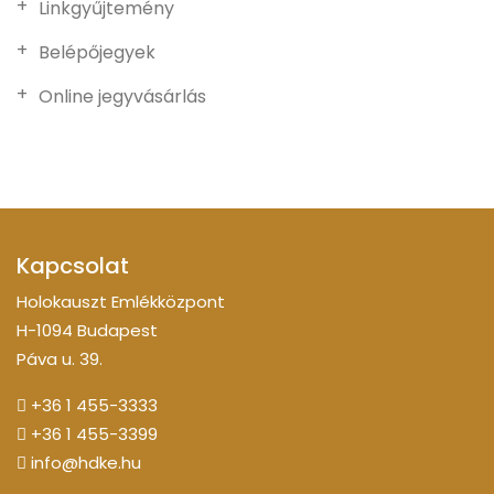
Linkgyűjtemény
Belépőjegyek
Online jegyvásárlás
Kapcsolat
Holokauszt Emlékközpont
H-1094 Budapest
Páva u. 39.
+36 1 455-3333
+36 1 455-3399
info@hdke.hu