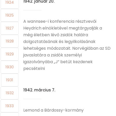
1942. január 20.
1924
1925
A wannsee-i konferencia résztvevői
Heydrich elnökletével megtárgyalják a
1927
még életben lévő zsidók halálra
1928
dolgoztatásának és legyilkolásának
lehetséges módozatait. Norvégiában az SD
1929
javaslatára a zsidók személyi
igazolványába „J” betűt kezdenek
1930
pecsételni
1931
1942. március 7.
1932
1933
Lemond a Bárdossy-kormány