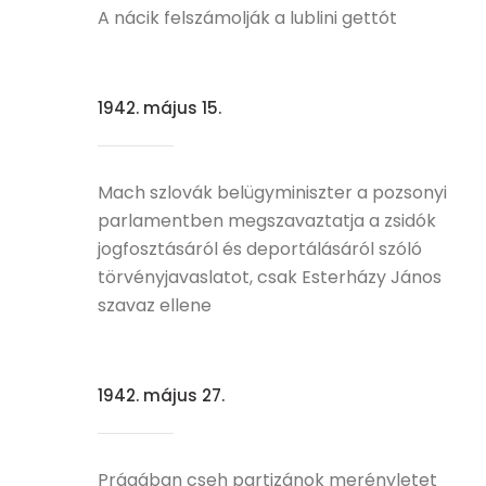
A nácik felszámolják a lublini gettót
1942. május 15.
Mach szlovák belügyminiszter a pozsonyi
parlamentben megszavaztatja a zsidók
jogfosztásáról és deportálásáról szóló
törvényjavaslatot, csak Esterházy János
szavaz ellene
1942. május 27.
Prágában cseh partizánok merényletet