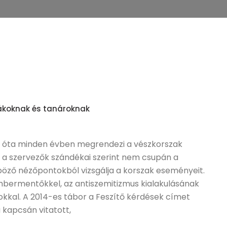
iákoknak és tanároknak
 óta minden évben megrendezi a vészkorszak
y a szervezők szándékai szerint nem csupán a
böző nézőpontokból vizsgálja a korszak eseményeit.
mbermentőkkel, az antiszemitizmus kialakulásának
kkal. A 2014-es tábor a Feszítő kérdések címet
a kapcsán vitatott,