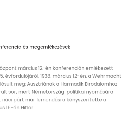
konferencia és megemlékezések
özpont március 12-én konferencián emlékezett
. évfordulójáról. 1938. március 12-én, a Wehrmacht
alósult meg: Ausztriának a Harmadik Birodalomhoz
rült sor, mert Németország politikai nyomására
k náci párt már lemondásra kényszerítette a
s 15-én Hitler