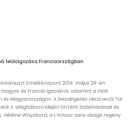
oá feldolgozása Franciaországban
 Holokauszt Emlékközpont 2014. május 29-én
magyar és francia Igazakról, valamint a múlt
n és Magyarországon. A beszélgetés résztvevői Tal
idók II. világháború idején történt árjásításának és
ja, Hélène Waysbord, a L’Amour sans visage regény