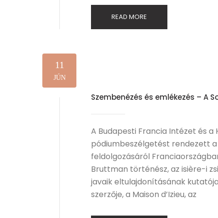
READ MORE
11
JÚN
Szembenézés és emlékezés – A S
A Budapesti Francia Intézet és a
pódiumbeszélgetést rendezett a 
feldolgozásáról Franciaországba
Bruttman történész, az isière-i zs
javaik eltulajdonításának kutató
szerzője, a Maison d’Izieu, az