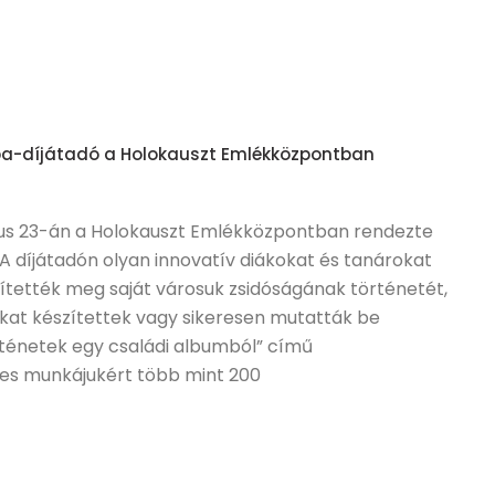
pa-díjátadó a Holokauszt Emlékközpontban
jus 23-án a Holokauszt Emlékközpontban rendezte
A díjátadón olyan innovatív diákokat és tanárokat
ökítették meg saját városuk zsidóságának történetét,
kat készítettek vagy sikeresen mutatták be
rténetek egy családi albumból” című
éves munkájukért több mint 200