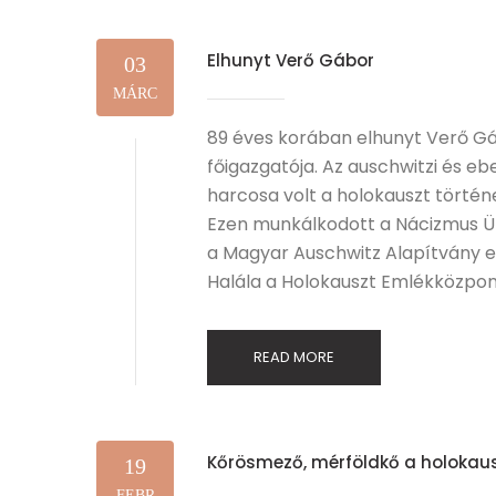
Elhunyt Verő Gábor
03
MÁRC
89 éves korában elhunyt Verő Gáb
főigazgatója. Az auschwitzi és e
harcosa volt a holokauszt történ
Ezen munkálkodott a Nácizmus Ül
a Magyar Auschwitz Alapítvány eg
Halála a Holokauszt Emlékközpon
READ MORE
Kőrösmező, mérföldkő a holokau
19
FEBR