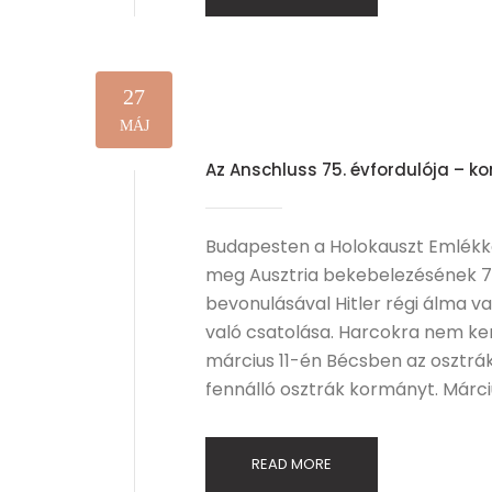
27
MÁJ
Az Anschluss 75. évfordulója – 
Budapesten a Holokauszt Emlékk
meg Ausztria bekebelezésének 75
bevonulásával Hitler régi álma v
való csatolása. Harcokra nem ke
március 11-én Bécsben az osztrá
fennálló osztrák kormányt. Márciu
READ MORE