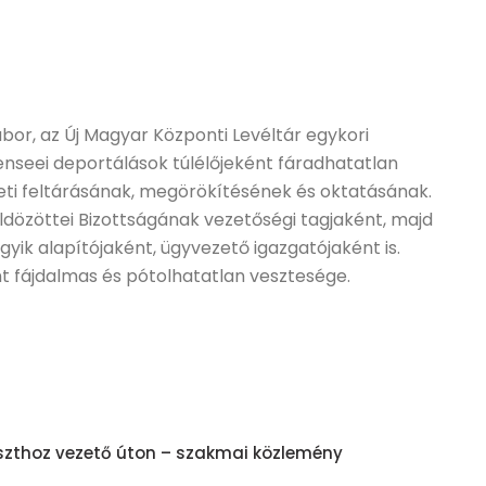
or, az Új Magyar Központi Levéltár egykori
benseei deportálások túlélőjeként fáradhatatlan
eti feltárásának, megörökítésének és oktatásának.
dözöttei Bizottságának vezetőségi tagjaként, majd
yik alapítójaként, ügyvezető igazgatójaként is.
t fájdalmas és pótolhatatlan vesztesége.
szthoz vezető úton – szakmai közlemény