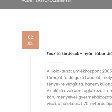
HOME
SAJTÓKÖZLEMÉNYEK
02
JÚL
Feszítő kérdések – nyári tábor d
A Holokauszt Emlékközpont 2005
témáját feldolgozó táborát, mel
tényekre világít rá, hanem külön
Az előző években foglalkozott e
körülményeivel, gyermekáldozato
viseli: a holokauszt 70. évfordulój