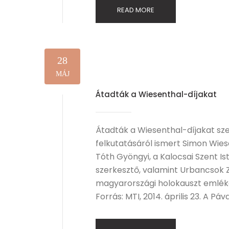
READ MORE
28
MÁJ
Átadták a Wiesenthal-díjakat
Átadták a Wiesenthal-díjakat sz
felkutatásáról ismert Simon Wies
Tóth Gyöngyi, a Kalocsai Szent 
szerkesztő, valamint Urbancsok Zs
magyarországi holokauszt emlék
Forrás: MTI, 2014. április 23. A Pá