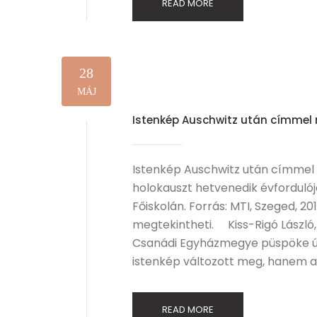
READ MORE
28
MÁJ
Istenkép Auschwitz után címmel 
Istenkép Auschwitz után címmel 
holokauszt hetvenedik évforduló
Főiskolán. Forrás: MTI, Szeged, 201
megtekintheti. Kiss-Rigó László
Csanádi Egyházmegye püspöke úg
istenkép változott meg, hanem a
READ MORE