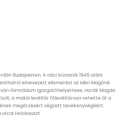
erdán Budapesten. A náci bűnösök 1945 utáni
enthalról elnevezett elismerést az idén Magóné
István Gimnázium igazgatóhelyettese, Horák Magda
olt, a makói levéltár főlevéltárosa vehette át a
ének megőrzésért végzett tevékenységéért.
va utcai Holokauszt