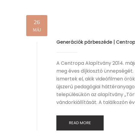
26
MÁJ
Generációk párbeszéde | Centro
A Centropa Alapítvány 2014. má
meg éves díjkiosztó ünnepségét. 
ismertek el, akik videófilmen ör
újszerű pedagógiai háttéranyago
településükön az alapítvány „Tö
vándorkiállítását. A találkozón 
READ MORE