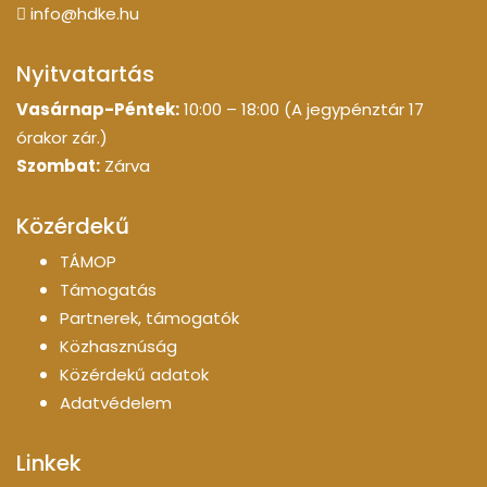
info@hdke.hu
Nyitvatartás
Vasárnap-Péntek:
10:00 – 18:00 (A jegypénztár 17
órakor zár.)
Szombat:
Zárva
Közérdekű
TÁMOP
Támogatás
Partnerek, támogatók
Közhasznúság
Közérdekű adatok
Adatvédelem
Linkek