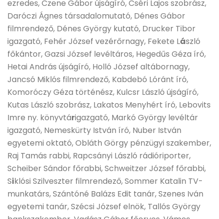
ezredes, Czene Gábor újságíró, Cséri Lajos szobrász,
Daróczi Ágnes társadalomutató, Dénes Gábor
filmrendező, Dénes György kutató, Drucker Tibor
igazgató, Fehér József vezérőrnagy, Fekete L
á
szló
főkántor, Gazsi József levéltáros, Hegedűs Géza író,
Hetai András újságíró, Holló József altábornagy,
Jancsó Miklós filmrendező, Kabdebó Lóránt író,
Komoróczy Géza történész, Kulcsr László újságíró,
Kutas László szobrász, Lakatos Menyhért író, Lebovits
Imre ny. könyvtá
r
igazgató, Markó György levéltár
igazgató, Nemeskürty István író, Nuber István
egyetemi oktató, Obláth Görgy pénzügyi szakember,
Raj Tamás rabbi, Rapcsányi László rádióriporter,
Scheiber Sándor főrabbi, Schweitzer József főrabbi,
S
i
klósi Szilveszter filmrendező, Sommer Katalin TV-
munkatárs, Szántóné Balázs Edit tanár, Szenes Iván
egyetemi tanár, Szécsi József elnök, Tallós György