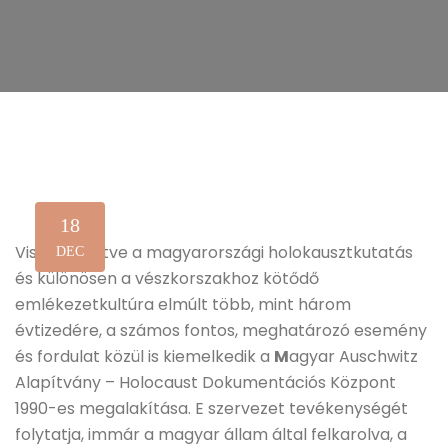
18
Visszatekintve a magyarországi holokausztkutatás
DEC
és különösen a vészkorszakhoz kötődő
emlékezetkultúra elmúlt több, mint három
évtizedére, a számos fontos, meghatározó esemény
és fordulat közül is kiemelkedik a
M
agyar Auschwitz
Alapítvány – Holocaust Dokumentációs Központ
1990-es megalakítása. E szervezet tevékenységét
folytatja, immár a magyar állam által felkarolva, a