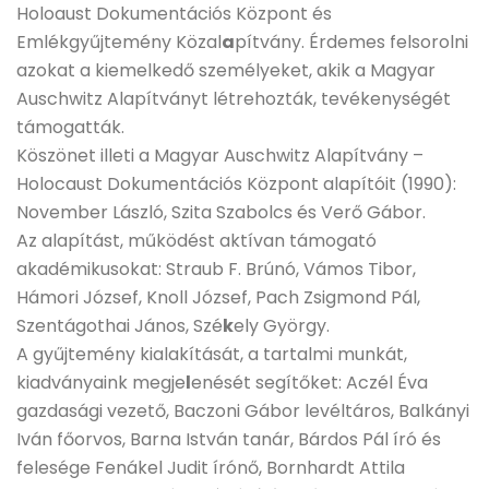
Holoaust Dokumentációs Központ és
Emlékgyűjtemény Közal
a
pítvány. Érdemes felsorolni
azokat a kiemelkedő személyeket, akik a Magyar
Auschwitz Alapítványt létrehozták, tevékenységét
támogatták.
Köszönet illeti a Magyar Auschwitz Alapítvány –
Holocaust Dokumentációs Központ alapítóit (1990):
November László, Szita Szabolcs és Verő Gábor.
Az alapítást, működést aktívan támogató
akadémikusokat: Straub F. Brúnó, Vámos Tibor,
Hámori József, Knoll József, Pach Zsigmond Pál,
Szentágothai János, Szé
k
ely György.
A gyűjtemény kialakítását, a tartalmi munkát,
kiadványaink megje
l
enését segítőket: Aczél Éva
gazdasági vezető, Baczoni Gábor levéltáros, Balkányi
Iván főorvos, Barna István tanár, Bárdos Pál író és
felesége Fenákel Judit írónő, Bornhardt Attila