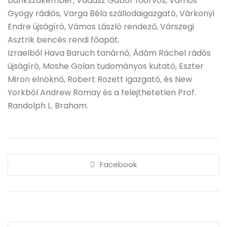
bankszakember, Vadász Gábor főorvos, Vámos
Gyögy rádiós, Varga Béla szállodaigazgató, Várkonyi
Endre újságíró, Vámos László rendező, Várszegi
Asztrik bencés rendi főapát.
Izraelből Hava Baruch tanárnő, Ádám Ráchel rádós
újságíró, Moshe Golan tudományos kutató, Eszter
Miron elnöknő, Robert Rozett igazgató, és New
Yorkból Andrew Romay és a felejthetetlen Prof.
Randolph L. Braham.
Facebook