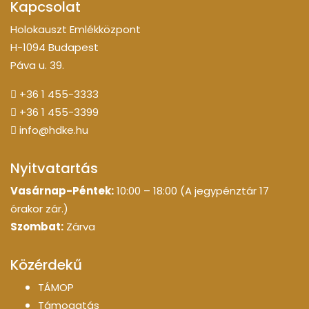
Kapcsolat
Holokauszt Emlékközpont
H-1094 Budapest
Páva u. 39.
+36 1 455-3333
+36 1 455-3399
info@hdke.hu
Nyitvatartás
Vasárnap-Péntek:
10:00 – 18:00 (A jegypénztár 17
órakor zár.)
Szombat:
Zárva
Közérdekű
TÁMOP
Támogatás