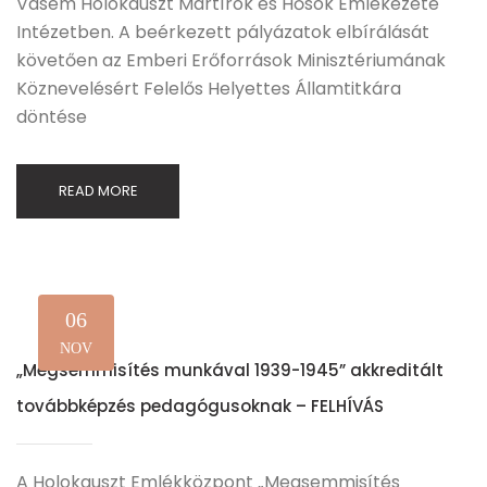
Vasem Holokauszt Mártírok és Hősök Emlékezete
Intézetben. A beérkezett pályázatok elbírálását
követően az Emberi Erőforrások Minisztériumának
Köznevelésért Felelős Helyettes Államtitkára
döntése
READ MORE
06
NOV
„Megsemmisítés munkával 1939-1945” akkreditált
továbbképzés pedagógusoknak – FELHÍVÁS
A Holokauszt Emlékközpont „Megsemmisítés