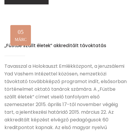
05
MÁRC
„Füstbe szállt életek” akkreditált távoktatás
Tavasszal a Holokauszt Emlékközpont, a jeruzsálemi
Yad Vashem Intézettel közösen, nemzetközi
távoktató továbbképző programot indít, elsősorban
történelmet oktató tanárok számára. A „Füstbe
szállt életek” címet viselő tanfolyam első
szemeszeter 2015. április 17-től november végéig
tart, a jelentkezési határidő 2015. március 22. Az
akkreditált képzést elvégző pedagógusok 60
kreditpontot kapnak. Az első magyar nyelvű