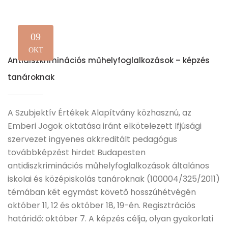
09
OKT
Antidiszkriminációs műhelyfoglalkozások – képzés
tanároknak
A Szubjektív Értékek Alapítvány közhasznú, az
Emberi Jogok oktatása iránt elkötelezett Ifjúsági
szervezet ingyenes akkreditált pedagógus
továbbképzést hirdet Budapesten
antidiszkriminációs műhelyfoglalkozások általános
iskolai és középiskolás tanároknak (100004/325/2011)
témában két egymást követő hosszúhétvégén
október 11, 12 és október 18, 19-én. Regisztrációs
határidő: október 7. A képzés célja, olyan gyakorlati