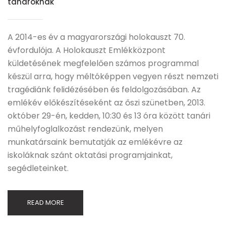
tanároknak
A 2014-es év a magyarországi holokauszt 70.
évfordulója. A Holokauszt Emlékközpont
küldetésének megfelelően számos programmal
készül arra, hogy méltóképpen vegyen részt nemzeti
tragédiánk felidézésében és feldolgozásában. Az
emlékév előkészítéseként az őszi szünetben, 2013.
október 29-én, kedden, 10:30 és 13 óra között tanári
műhelyfoglalkozást rendezünk, melyen
munkatársaink bemutatják az emlékévre az
iskoláknak szánt oktatási programjainkat,
segédleteinket.
READ MORE