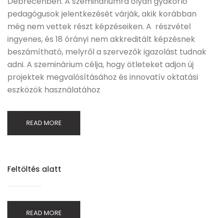
Debrecenben. A szemináriumra olyan gyakorló
pedagógusok jelentkezését várják, akik korábban
még nem vettek részt képzéseiken. A részvétel
ingyenes, és 18 órányi nem akkreditált képzésnek
beszámítható, melyről a szervezők igazolást tudnak
adni. A szeminárium célja, hogy ötleteket adjon új
projektek megvalósításához és innovatív oktatási
eszközök használatához
READ MORE
Feltöltés alatt
READ MORE