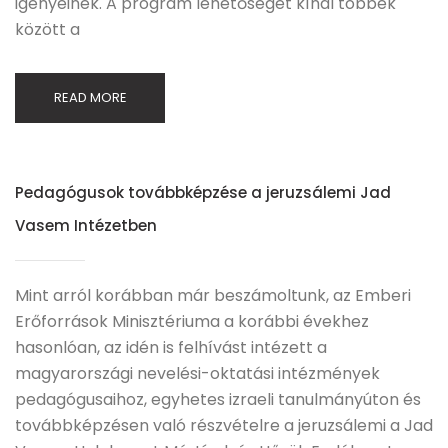
igényeinek. A program lehetőséget kínál többek
között a
READ MORE
Pedagógusok továbbképzése a jeruzsálemi Jad
Vasem Intézetben
Mint arról korábban már beszámoltunk, az Emberi
Erőforrások Minisztériuma a korábbi évekhez
hasonlóan, az idén is felhívást intézett a
magyarországi nevelési-oktatási intézmények
pedagógusaihoz, egyhetes izraeli tanulmányúton és
továbbképzésen való részvételre a jeruzsálemi a Jad