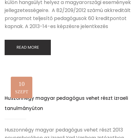
külön hangsúlyt helyez a magyarországi események
jellegzetességeire. A 82/209/2012 számú akkreditált
programot teljesítő pedagógusok 60 kreditpontot
kapnak. A 2013-14-es képzésre jelentkezés
READ MORE
10
SZEPT
Huszonnégy magyar pedagógus vehet részt izraeli
tanulmányúton
Huszonnégy magyar pedagógus vehet részt 2013
novemberében az izraeli Yad Vashem Intézetben