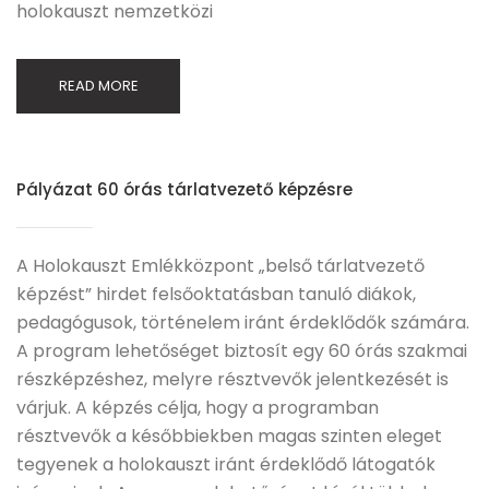
holokauszt nemzetközi
READ MORE
Pályázat 60 órás tárlatvezető képzésre
A Holokauszt Emlékközpont „belső tárlatvezető
képzést” hirdet felsőoktatásban tanuló diákok,
pedagógusok, történelem iránt érdeklődők számára.
A program lehetőséget biztosít egy 60 órás szakmai
részképzéshez, melyre résztvevők jelentkezését is
várjuk. A képzés célja, hogy a programban
résztvevők a későbbiekben magas szinten eleget
tegyenek a holokauszt iránt érdeklődő látogatók