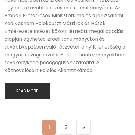
egyhetes továbbképzésen és tanulmányúton. Az
Emberi Erőforrások Minisztériuma és a jeruzsálemi
Yad Vashem Holokauszt Mártírok és Hősök
Emlékezete Intézet között létrejött megállapodás
alapján egyhetes izraeli tanulmányúton és
továbbképzésen való részvételre nyílt lehetőség a
magyarországi nevelési–oktatási intézményekben
tevékenykedő pedagógusok számára. A
Köznevelésért Felelős Államtitkárság
READ MORE
1
2
»