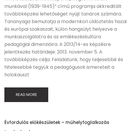
munkával (1939-1945)” című programja akkreditált
továbbképzési lehetőséget nyújt tanárok számára.
Tananyaga bemutatja a modernkori üldöztetés hazai
és európai szakaszait, külön hangsúlyt helyezve a
munkaszolgálatra és az emlékezéskultúra
pedagógiai dimenzióira. A 2013/14-es képzésre
jelentkezés határideje: 2013. november 5. A
továbbképzés célja: Feladatunk, hogy teljesebbé és
hitelesebbé tegyük a pedagógusok ismereteit a
holokauszt
READ MORE
Évfordulós előkészületek – műhelyfoglalkozás