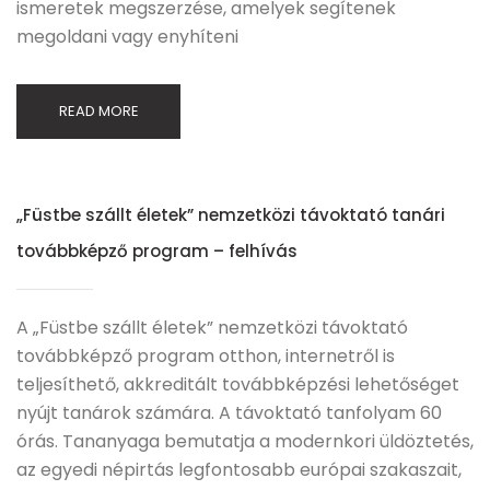
ismeretek megszerzése, amelyek segítenek
megoldani vagy enyhíteni
READ MORE
„Füstbe szállt életek” nemzetközi távoktató tanári
továbbképző program – felhívás
A „Füstbe szállt életek” nemzetközi távoktató
továbbképző program otthon, internetről is
teljesíthető, akkreditált továbbképzési lehetőséget
nyújt tanárok számára. A távoktató tanfolyam 60
órás. Tananyaga bemutatja a modernkori üldöztetés,
az egyedi népirtás legfontosabb európai szakaszait,