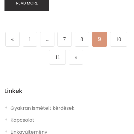
READ MORE
…
9
«
1
7
8
10
11
»
Linkek
Gyakran ismételt kérdések
Kapcsolat
Linkgyűjtemény