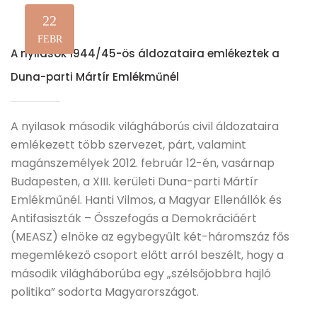
22
FEBR
A nyilasok 1944/45-ös áldozataira emlékeztek a
Duna-parti Mártír Emlékműnél
A nyilasok második világháborús civil áldozataira
emlékezett több szervezet, párt, valamint
magánszemélyek 2012. február 12-én, vasárnap
Budapesten, a XIII. kerületi Duna-parti Mártír
Emlékműnél. Hanti Vilmos, a Magyar Ellenállók és
Antifasiszták – Összefogás a Demokráciáért
(MEASZ) elnöke az egybegyűlt két-háromszáz fős
megemlékező csoport előtt arról beszélt, hogy a
második világháborúba egy „szélsőjobbra hajló
politika” sodorta Magyarországot.