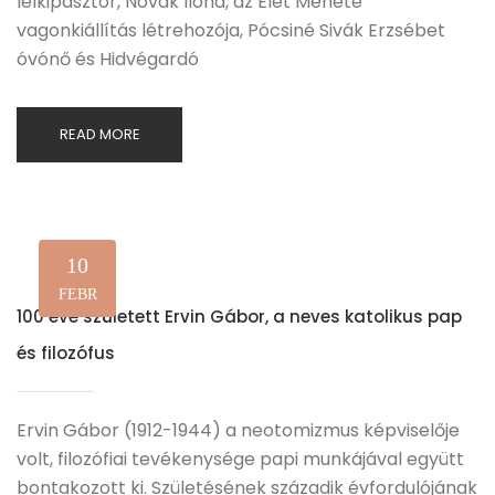
lelkipásztor, Novák Ilona, az Élet Menete
vagonkiállítás létrehozója, Pócsiné Sivák Erzsébet
óvónő és Hidvégardó
READ MORE
10
FEBR
100 éve született Ervin Gábor, a neves katolikus pap
és filozófus
Ervin Gábor (1912-1944) a neotomizmus képviselője
volt, filozófiai tevékenysége papi munkájával együtt
bontakozott ki. Születésének századik évfordulójának