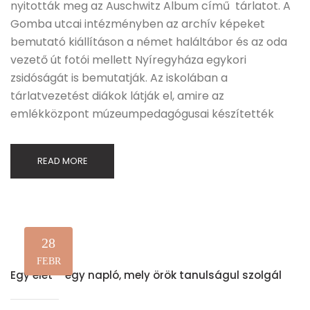
nyitották meg az Auschwitz Album című tárlatot. A
Gomba utcai intézményben az archív képeket
bemutató kiállításon a német haláltábor és az oda
vezető út fotói mellett Nyíregyháza egykori
zsidóságát is bemutatják. Az iskolában a
tárlatvezetést diákok látják el, amire az
emlékközpont múzeumpedagógusai készítették
READ MORE
28
FEBR
Egy élet – egy napló, mely örök tanulságul szolgál