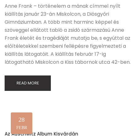
Anne Frank – történelem a mának címmel nyílt
kiállítás január 23-án Miskolcon, a Diósgyőri
Gimnáziumban. A több mint harminc képpel és
szöveggel ellátott tabló a zsidó származású Anne
Frank életét és tragédiáját mutatja be, s egyúttal az
előítéletekkel szembeni fellépésre figyelmezteti a
kiállítás látogatóit. A kiállítás február 17-ig
látogatható Miskolcon a Kiss tábornok utca 42-ben.
READ MORE
28
FEBR
Az Auschwitz Album Kisvárdán