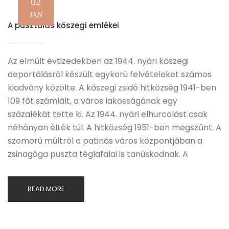
02
JAN
A pusztulás kőszegi emlékei
Az elmúlt évtizedekben az 1944. nyári kőszegi
deportálásról készült egykorú felvételeket számos
kiadvány közölte. A kőszegi zsidó hitközség 1941-ben
109 főt számlált, a város lakosságának egy
százalékát tette ki. Az 1944. nyári elhurcolást csak
néhányan élték túl. A hitközség 1951-ben megszűnt. A
szomorú múltról a patinás város központjában a
zsinagóga puszta téglafalai is tanúskodnak. A
READ MORE