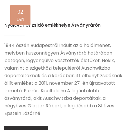
02
JAN
Nyolcvanöt zsidó emlékhelye Ásványrárón
1944 őszén Budapestről indult az a halálmenet,
melyben huszonnégyen Ásványráró határában
betegen, legyengülve vesztették életüket. Nekik,
valamint a szigetközi településről Auschwitzba
deportáltaknak és a korábban itt elhunyt zsidóknak
állít emléket a 2011. november 27-én újraavatott
temető. Forrás: Kisalfold.hu A legfiatalabb
ásványrárói, akit Auschwitzba deportáltak, a
négyéves Glatter Róbert, a legidősebb a 81 éves
Epstein Lázárné