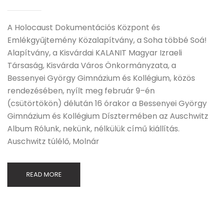
A Holocaust Dokumentációs Központ és
Emlékgyűjtemény Közalapítvány, a Soha többé Soá!
Alapítvány, a Kisvárdai KALANIT Magyar Izraeli
Társaság, Kisvárda Város Önkormányzata, a
Bessenyei György Gimnázium és Kollégium, közös
rendezésében, nyílt meg február 9–én
(csütörtökön) délután 16 órakor a Bessenyei György
Gimnázium és Kollégium Dísztermében az Auschwitz
Album Rólunk, nekünk, nélkülük című kiállítás.
Auschwitz túlélő, Molnár
READ MORE