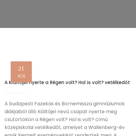
21
JÚN
A Kiáltójel nyerte a Régen volt? Hol is volt? vetélkedőt
A budapesti Fazekas és Bornemissza gimnáziumok
diákjaiból álló Kiáltójel nevű csapat nyerte meg
csütörtökön a Régen volt? Hol is volt? című
középiskolai vetélkedőt, amelyet a Wallenberg-év
egyik kiemelt eseményeként rendeztek meg. A