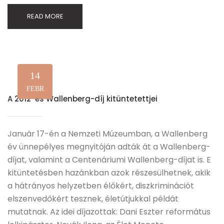
READ MORE
14
FEBR
A 2012-es Wallenberg-díj kitüntetettjei
Január 17-én a Nemzeti Múzeumban, a Wallenberg
év ünnepélyes megnyitóján adták át a Wallenberg-
díjat, valamint a Centenáriumi Wallenberg-díjat is. E
kitüntetésben hazánkban azok részesülhetnek, akik
a hátrányos helyzetben élőkért, diszkriminációt
elszenvedőkért tesznek, életútjukkal példát
mutatnak. Az idei díjazottak: Dani Eszter református