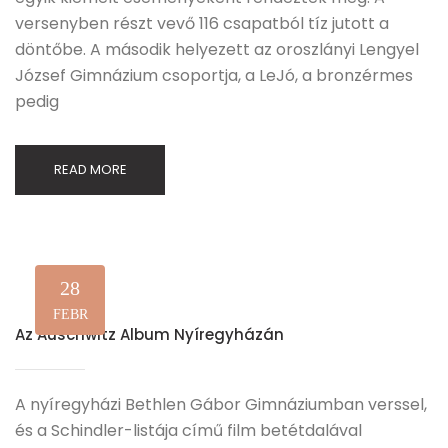
versenyben részt vevő 116 csapatból tíz jutott a
döntőbe. A második helyezett az oroszlányi Lengyel
József Gimnázium csoportja, a LeJó, a bronzérmes
pedig
READ MORE
28
FEBR
Az Auschwitz Album Nyíregyházán
A nyíregyházi Bethlen Gábor Gimnáziumban verssel,
és a Schindler-listája című film betétdalával