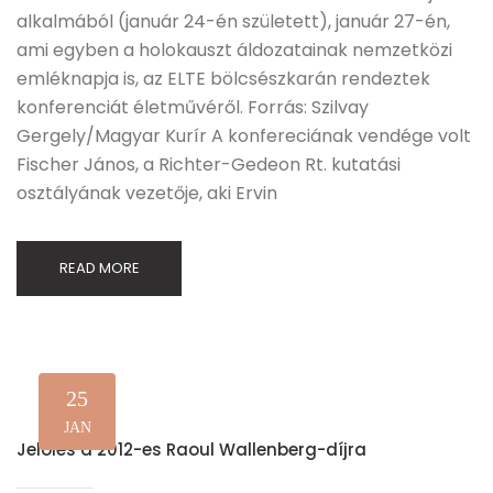
alkalmából (január 24-én született), január 27-én,
ami egyben a holokauszt áldozatainak nemzetközi
emléknapja is, az ELTE bölcsészkarán rendeztek
konferenciát életművéről. Forrás: Szilvay
Gergely/Magyar Kurír A konfereciának vendége volt
Fischer János, a Richter-Gedeon Rt. kutatási
osztályának vezetője, aki Ervin
READ MORE
25
JAN
Jelölés a 2012-es Raoul Wallenberg-díjra