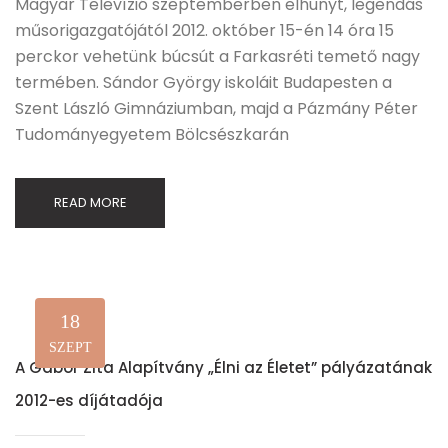
Magyar Televízió szeptemberben elhunyt, legendás
műsorigazgatójától 2012. október 15-én 14 óra 15
perckor vehetünk búcsút a Farkasréti temető nagy
termében. Sándor György iskoláit Budapesten a
Szent László Gimnáziumban, majd a Pázmány Péter
Tudományegyetem Bölcsészkarán
READ MORE
18
SZEPT
A Gábor Zita Alapítvány „Élni az Életet” pályázatának
2012-es díjátadója