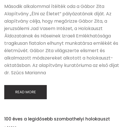
Második alkalommal ítélték oda a Gábor Zita
Alapítvány „Élni az Életet” pályázatának díját. Az
alapítvány célja, hogy megőrizze Gábor Zita, a
jeruzsálemi Jad Vasem Intézet, a Holokauszt
Áldozatainak és Hőseinek Izraeli Emlékhatósága
tragikusan fiatalon elhunyt munkatársa emlékét és
életművét. Gábor Zita világszerte elismert és
alkalmazott módszereket alkotott a holokauszt-
oktatásban. Az alapítvány kuratóriuma az első díjat
dr. Szűcs Marianna
READ MORE
100 éves a legidősebb szombathelyi holokauszt