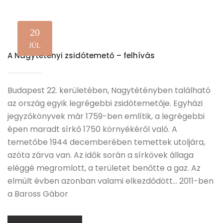
20
JÚL
A Nagytétényi zsidótemető – felhívás
Budapest 22. kerületében, Nagytétényben található
az ország egyik legrégebbi zsidótemetője. Egyházi
jegyzőkönyvek már 1759-ben említik, a legrégebbi
épen maradt sírkő 1750 környékéről való. A
temetőbe 1944 decemberében temettek utoljára,
azóta zárva van. Az idők során a sírkövek állaga
eléggé megromlott, a területet benőtte a gaz. Az
elmúlt évben azonban valami elkezdődött… 2011-ben
a Baross Gábor