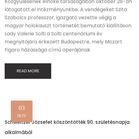
Közgyűlésének elnöke társaságában október 28-án
látogatott el intézményünkbe. A vendégeket Szita
Szabolcs professzor, igazgató vezette végig a
magyar holokauszt történetét bemutató kiállításon.
Lady Valerie Solti a Solti centenáriumi év
megnyitójára érkezett Budapestre, mely Mozart
Figaro házassága című operájának
READ MORE
03
NOV
Schweitzer Józsefet köszöntötték 90. születésnapja
alkalmából