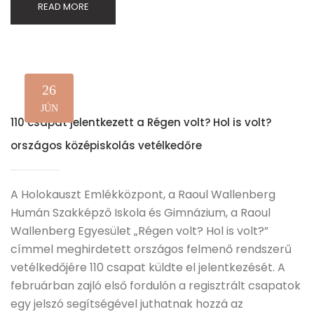
READ MORE
26
JÚN
110 csapat jelentkezett a Régen volt? Hol is volt?
országos középiskolás vetélkedőre
A Holokauszt Emlékközpont, a Raoul Wallenberg
Humán Szakképző Iskola és Gimnázium, a Raoul
Wallenberg Egyesület „Régen volt? Hol is volt?”
címmel meghirdetett országos felmenő rendszerű
vetélkedőjére 110 csapat küldte el jelentkezését. A
februárban zajló első fordulón a regisztrált csapatok
egy jelszó segítségével juthatnak hozzá az