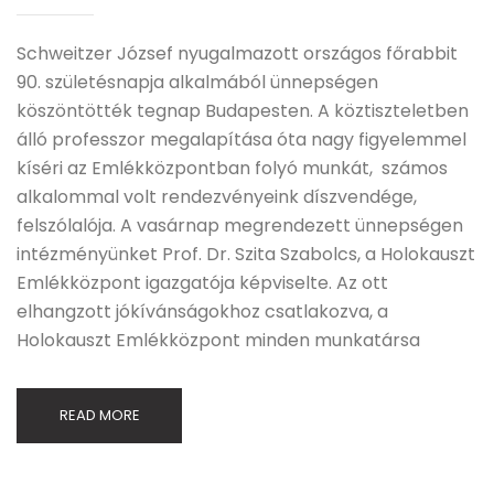
Schweitzer József nyugalmazott országos főrabbit
90. születésnapja alkalmából ünnepségen
köszöntötték tegnap Budapesten. A köztiszteletben
álló professzor megalapítása óta nagy figyelemmel
kíséri az Emlékközpontban folyó munkát, számos
alkalommal volt rendezvényeink díszvendége,
felszólalója. A vasárnap megrendezett ünnepségen
intézményünket Prof. Dr. Szita Szabolcs, a Holokauszt
Emlékközpont igazgatója képviselte. Az ott
elhangzott jókívánságokhoz csatlakozva, a
Holokauszt Emlékközpont minden munkatársa
READ MORE