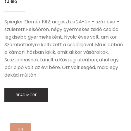
túlélő
Spiegler Elemér 1912. augusztus 24-én – száz éve –
született Felsőőrön, négy gyermekes zsidó család
legkisebb gyermekeként. Nyolc éves volt, amikor
Szombathelyre költözött a családjával. Ma is abban
a kámoni házban lakik, amit akkor vásároltak.
Suszterinasnak tanult a Kőszegi utcában, ahol egy
pár cipő volt az évi bére. Ott volt segéd, majd egy
dekád múltán
READ MORE
03