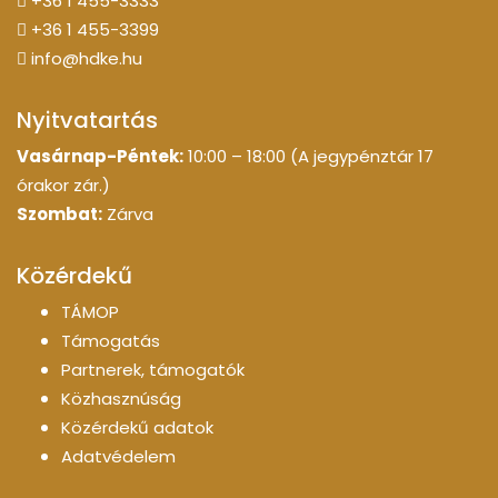
+36 1 455-3333
+36 1 455-3399
info@hdke.hu
Nyitvatartás
Vasárnap-Péntek:
10:00 – 18:00 (A jegypénztár 17
órakor zár.)
Szombat:
Zárva
Közérdekű
TÁMOP
Támogatás
Partnerek, támogatók
Közhasznúság
Közérdekű adatok
Adatvédelem