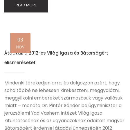
READ MORE
03
NOV
Átadták a 2012-es Világ Igaza és Bátorságért
elismeréseket
Mindenki törekedjen arra, és dolgozzon azért, hogy
soha többé ne lehessen kirekeszteni, meggyalázni,
meggyilkolni embereket származásuk vagy vallásuk
miatt – mondta Dr. Pintér Sándor belügyminiszter a
jeruzsálemi Yad Vashem Intézet Világ Igaza
kitüntetésének és az ugyanazoknak odaítélt magyar
Bátorságért érdemjel átadási ünnepségén 2012