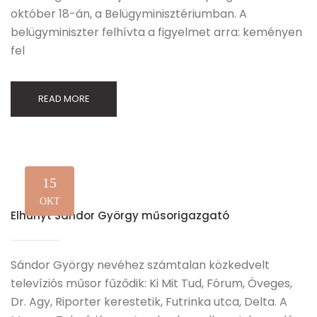
október 18-án, a Belügyminisztériumban. A
belügyminiszter felhívta a figyelmet arra: keményen
fel
READ MORE
15
OKT
Elhunyt Sándor György műsorigazgató
Sándor György nevéhez számtalan közkedvelt
televíziós műsor fűződik: Ki Mit Tud, Fórum, Öveges,
Dr. Agy, Riporter kerestetik, Futrinka utca, Delta. A