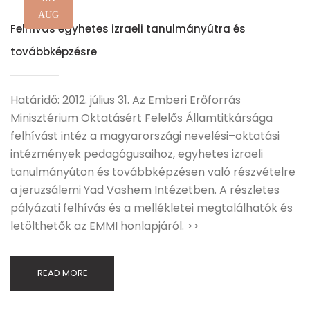
AUG
Felhívás egyhetes izraeli tanulmányútra és
továbbképzésre
Határidő: 2012. július 31. Az Emberi Erőforrás
Minisztérium Oktatásért Felelős Államtitkársága
felhívást intéz a magyarországi nevelési–oktatási
intézmények pedagógusaihoz, egyhetes izraeli
tanulmányúton és továbbképzésen való részvételre
a jeruzsálemi Yad Vashem Intézetben. A részletes
pályázati felhívás és a mellékletei megtalálhatók és
letölthetők az EMMI honlapjáról. >>
READ MORE