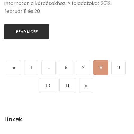
interneten a kérdésekhez. A feladatokat 2012.
február 11 és 20
READ MORE
…
8
«
1
6
7
9
10
11
»
Linkek