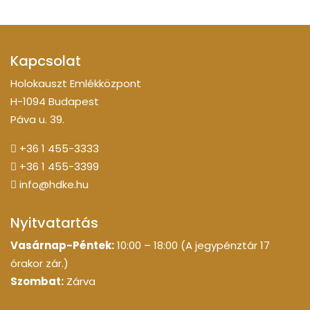
Kapcsolat
Holokauszt Emlékközpont
H-1094 Budapest
Páva u. 39.
+36 1 455-3333
+36 1 455-3399
info@hdke.hu
Nyitvatartás
Vasárnap-Péntek:
10:00 – 18:00 (A jegypénztár 17
órakor zár.)
Szombat:
Zárva