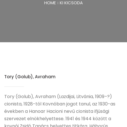
HOME
KI KICSODA
Tory (Golub), Avraham
Tory (Golub), Avraham (Lazdijai, Litvánia, 1909–?)
cionista, 1928-tól Kovnóban jogot tanul, az 1930-as
években a Hanoar Hacioni nevű cionista ifjúsági
szervezet elnökhelyettese. 1941 és 1944 között a
kovnói Zsidó Tanács helyettes titkára. Háborús