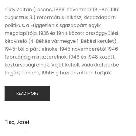
Tildy Zoltán (Losonc, 1889. november 18.–Bp., 1961.
augusztus 3.) református lelkész, kisgazdapárti
politikus, a Független Kisgazdapárt egyik
megalapítója, 1936 és 1944 között országgyűlési
képviselő (4. Békés vármegye 1. Békési kerület).
1945-től a párt elnöke. 1945 novemberétől 1946
februárjáig miniszterelnök, 1946 és 1948 között
köztársasági elnök. Vejét koholt vádakkal perbe
fogják; lemond, 1956-ig házi őrizetben tartják.
READ MORE
Tiso, Josef