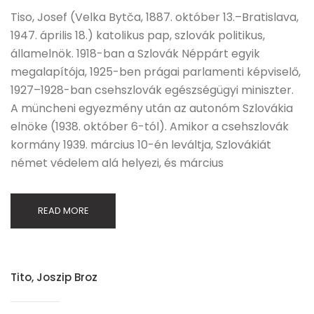
Tiso, Josef (Velka Bytča, 1887. október 13.–Bratislava,
1947. április 18.) katolikus pap, szlovák politikus,
államelnök. 1918-ban a Szlovák Néppárt egyik
megalapítója, 1925-ben prágai parlamenti képviselő,
1927–1928-ban csehszlovák egészségügyi miniszter.
A müncheni egyezmény után az autonóm Szlovákia
elnöke (1938. október 6-tól). Amikor a csehszlovák
kormány 1939. március 10-én leváltja, Szlovákiát
német védelem alá helyezi, és március
READ MORE
Tito, Joszip Broz