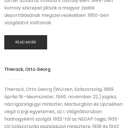
Luther utóda az Innland II. osztály élén. 1944-ben
komoly szerepet játszik a magyar zsidók
deportálásának megszervezésében. 1950-ben
vizsgálatot indítanak
READ MORE
Thierack, Otto Georg
Thierack, Otto Georg (Würzen, Szászország, 1889.
áprlisi 19.–Neumünster, 1946. november 22.) jogász,
náci igazságügyi miniszter, Marburgban és Lipcsében
végzi a jogi egyetemet, az I. világháborúban
hadnagyként szolgál. 1932-től az NSDAP tagja, 1933-
tól Szászország igazságügyi minisztere, 1936 és 1942