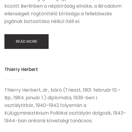
között Berlinben a népbíróság elnöke, a Birodalom
ellenségeit rögtönítélő bírósága a fellebbezés
jogának biztosítása nélkül ítéli el.
READ MORE
Thierry Herbert
Thierry Herbert, dr., báró (Trieszt, 1901. február 10.–
Bp., 1984. január 1.) diplomata, 1939-ben I.
osztálytitkár, 1940–1942 folyamán a
Külügyminisztérium Politikai osztályán dolgozik, 1943–
1944-ban ankarai követségi tanácsos.