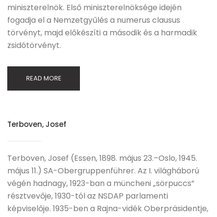
miniszterelnök. Első miniszterelnöksége idején
fogadja el a Nemzetgyűlés a numerus clausus
törvényt, majd előkészíti a második és a harmadik
zsidótörvényt.
READ MORE
Terboven, Josef
Terboven, Josef (Essen, 1898. május 23.–Oslo, 1945.
május 11.) SA-Obergruppenführer. Az I. világháború
végén hadnagy, 1923-ban a müncheni „sörpuccs”
résztvevője, 1930-tól az NSDAP parlamenti
képviselője. 1935-ben a Rajna-vidék Oberpräsidentje,