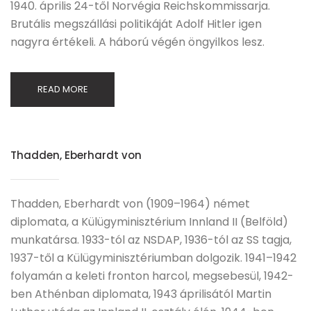
1940. április 24-től Norvégia Reichskommissarja.
Brutális megszállási politikáját Adolf Hitler igen
nagyra értékeli. A háború végén öngyilkos lesz.
READ MORE
Thadden, Eberhardt von
Thadden, Eberhardt von (1909–1964) német
diplomata, a Külügyminisztérium Innland II (Belföld)
munkatársa. 1933-tól az NSDAP, 1936-tól az SS tagja,
1937-től a Külügyminisztériumban dolgozik. 1941–1942
folyamán a keleti fronton harcol, megsebesül, 1942-
ben Athénban diplomata, 1943 áprilisától Martin