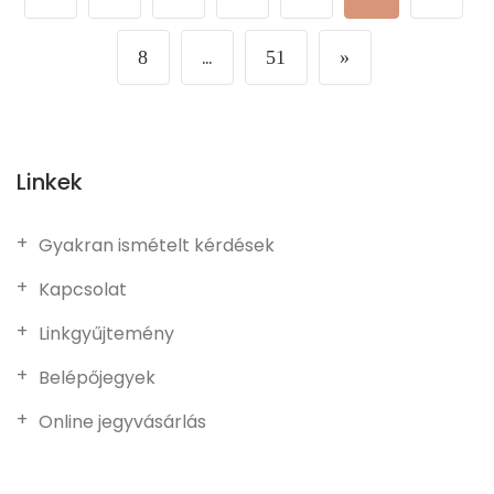
…
8
51
»
Linkek
Gyakran ismételt kérdések
Kapcsolat
Linkgyűjtemény
Belépőjegyek
Online jegyvásárlás