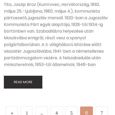
Tito, Joszip Broz (Kumrovec, Horvátország, 1892.
május 25.–Ljubljana, 1980. május 4.), kommunista
pártvezető, jugoszláv marsall. 1920-ban a Jugoszláv
Kommunista Párt egyik alapítója, 1928-tól 1934-ig
börtönben van. Szabadlábra helyezése után
Moszkvába emigrál, részt vesz a spanyol
polgárháborúban. A II. világháború kitörése előtt
visszatér Jugoszláviába, 1941-ben a németellenes
partizánmozgalom vezére. A felszabadulás után
miniszterelnök, 1953-tól államelnök. 1948-ban
READ MORE
…
6
«
1
4
5
7