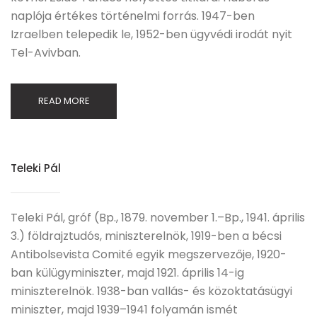
naplója értékes történelmi forrás. 1947-ben
Izraelben telepedik le, 1952-ben ügyvédi irodát nyit
Tel-Avivban.
READ MORE
Teleki Pál
Teleki Pál, gróf (Bp., 1879. november 1.–Bp., 1941. április
3.) földrajztudós, miniszterelnök, 1919-ben a bécsi
Antibolsevista Comité egyik megszervezője, 1920-
ban külügyminiszter, majd 1921. április 14-ig
miniszterelnök. 1938-ban vallás- és közoktatásügyi
miniszter, majd 1939–1941 folyamán ismét