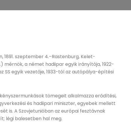
, 1891. szeptember 4.–Rastenburg, Kelet-
.) mérnök, a német hadiipar egyik irányítója, 1922-
az SS egyik vezetője, 1933-tól az autópálya-építési
t kényszermunkások tömegeit alkalmazza erődítési,
egyverkezési és hadiipari miniszter, egyebek mellett
tését is. A Szovjetunióban az európai fesztávnak
ít; légi balesetben hal meg.