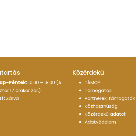
atartás
Közérdekű
ap-Péntek:
10:00 – 18:00 (A
TÁMOP
tár 17 órakor zár.)
Támogatás
t:
Zárva
Partnerek, támogatók
Közhasznúság
Közérdekű adatok
Adatvédelem