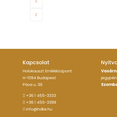
Y
Z
Kapcsolat
Nyitv
Holokauszt Emlékközpont
Vasárn
H-1094 Budapest
jegypénz
Páva u. 39.
Szomba
+36 1 455-3333
+36 1 455-3399
info@hdke.hu