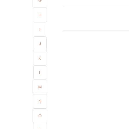
G
H
I
J
K
L
M
N
O