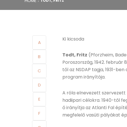
HOME
TODT, FRITZ
Ki kicsoda
A
Todt, Fritz
(Pforzheim, Baden
B
Poroszország, 1942. február 8
től az NSDAP tagja, 1931-ben 
C
program irányítója.
D
A róla elnevezett szervezet
E
hadiipari célokra. 1940-től f
ő irányítja az Atlanti Fal épí
F
megfelelő vasúti pályákat ép