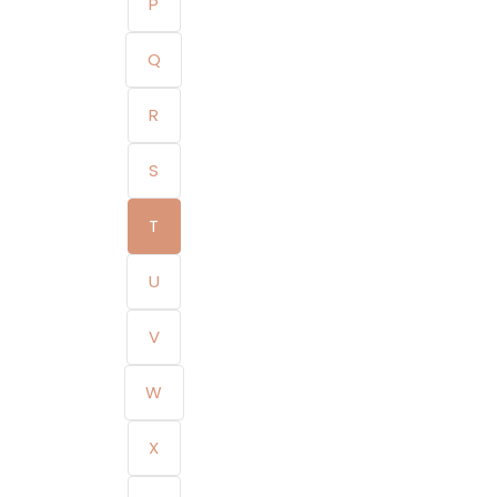
P
Q
R
S
T
U
V
W
X