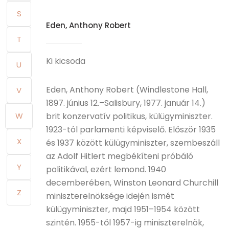
S
Eden, Anthony Robert
T
Ki kicsoda
U
Eden, Anthony Robert (Windlestone Hall,
V
1897. június 12.–Salisbury, 1977. január 14.)
W
brit konzervatív politikus, külügyminiszter.
1923-tól parlamenti képviselő. Először 1935
X
és 1937 között külügyminiszter, szembeszáll
az Adolf Hitlert megbékíteni próbáló
Y
politikával, ezért lemond. 1940
decemberében, Winston Leonard Churchill
Z
miniszterelnöksége idején ismét
külügyminiszter, majd 1951–1954 között
szintén. 1955-től 1957-ig miniszterelnök,