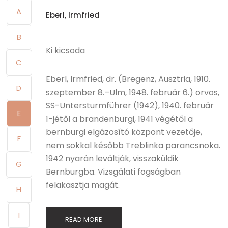
A
Eberl, Irmfried
B
Ki kicsoda
C
Eberl, Irmfried, dr. (Bregenz, Ausztria, 1910.
D
szeptember 8.–Ulm, 1948. február 6.) orvos,
SS-Untersturmführer (1942), 1940. február
E
1-jétől a brandenburgi, 1941 végétől a
bernburgi elgázosító központ vezetője,
F
nem sokkal később Treblinka parancsnoka.
1942 nyarán leváltják, visszaküldik
G
Bernburgba. Vizsgálati fogságban
felakasztja magát.
H
I
READ MORE