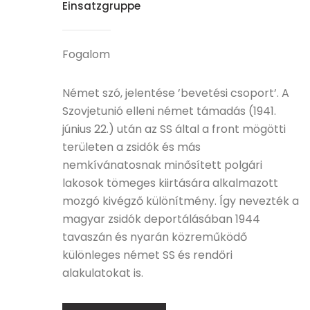
Einsatzgruppe
Fogalom
Német szó, jelentése ’bevetési csoport’. A
Szovjetunió elleni német támadás (1941.
június 22.) után az SS által a front mögötti
területen a zsidók és más
nemkívánatosnak minősített polgári
lakosok tömeges kiirtására alkalmazott
mozgó kivégző különítmény. Így nevezték a
magyar zsidók deportálásában 1944
tavaszán és nyarán közreműködő
különleges német SS és rendőri
alakulatokat is.