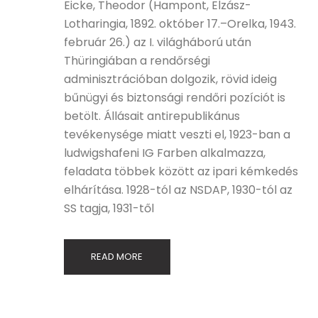
Eicke, Theodor (Hampont, Elzász-
Lotharingia, 1892. október 17.–Orelka, 1943.
február 26.) az I. világháború után
Thüringiában a rendőrségi
adminisztrációban dolgozik, rövid ideig
bűnügyi és biztonsági rendőri pozíciót is
betölt. Állásait antirepublikánus
tevékenysége miatt veszti el, 1923-ban a
ludwigshafeni IG Farben alkalmazza,
feladata többek között az ipari kémkedés
elhárítása. 1928-tól az NSDAP, 1930-tól az
SS tagja, 1931-től
READ MORE