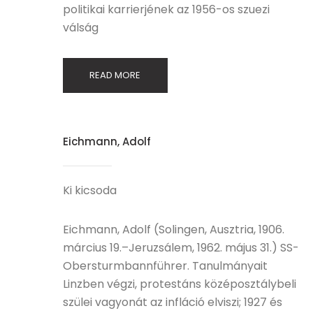
politikai karrierjének az 1956-os szuezi
válság
READ MORE
Eichmann, Adolf
Ki kicsoda
Eichmann, Adolf (Solingen, Ausztria, 1906.
március 19.–Jeruzsálem, 1962. május 31.) SS-
Obersturmbannführer. Tanulmányait
Linzben végzi, protestáns középosztálybeli
szülei vagyonát az infláció elviszi; 1927 és