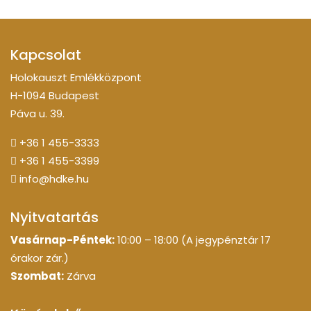
Kapcsolat
Holokauszt Emlékközpont
H-1094 Budapest
Páva u. 39.
+36 1 455-3333
+36 1 455-3399
info@hdke.hu
Nyitvatartás
Vasárnap-Péntek:
10:00 – 18:00 (A jegypénztár 17
órakor zár.)
Szombat:
Zárva