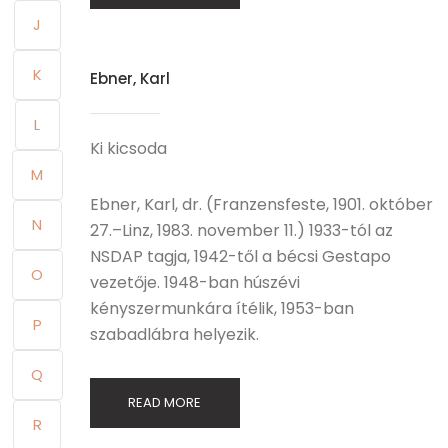
J
K
Ebner, Karl
L
Ki kicsoda
M
Ebner, Karl, dr. (Franzensfeste, 1901. október
N
27.–Linz, 1983. november 11.) 1933-tól az
NSDAP tagja, 1942-től a bécsi Gestapo
O
vezetője. 1948-ban húszévi
kényszermunkára ítélik, 1953-ban
P
szabadlábra helyezik.
Q
READ MORE
R