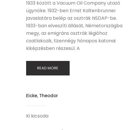
1933 között a Vacuum Oil Company utazó
ügynöke. 1932-ben Ernst Kaltenbrunner
javaslatára belép az osztrák NSDAP-be.
1933-ban elveszíti állását, Németországba
megy, az emigráns osztrák légióhoz
csatlakozik, tizennégy hónapos katonai
kiképzésben részesül. A
READ MORE
Eicke, Theodor
Ki kicsoda