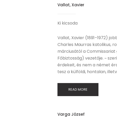
Vallat, Xavier
Ki kicsoda
Vallat, Xavier (1891–1972) job
Charles Maurras katolikus, roy
márciusától a Commissariat g
Főbiztosság) vezetője. ~ szer
érdekeit, és nem a német érd
tesz a külföldi, hontalan, ill
READ MORE
Varga József