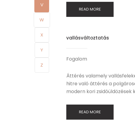
V
READ MORE
W
X
vallásváltoztatás
Y
Fogalom
Z
Áttérés valamely vallásfelek
hitre való áttérés a polgáros
modern kori zsidóüldözések k
READ MORE