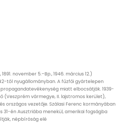
1891. november 5.–Bp., 1946. március 12.)
1942-től nyugállományban. A fűzfői gyártelepen
s propagandatevékenység miatt elbocsátják. 1939-
lő (Veszprém vármegye, II. lajstromos kerület),
rzés országos vezetője. Szálasi Ferenc kormányában
us 31-én Ausztriába menekül, amerikai fogságba
lítják, népbíróság elé