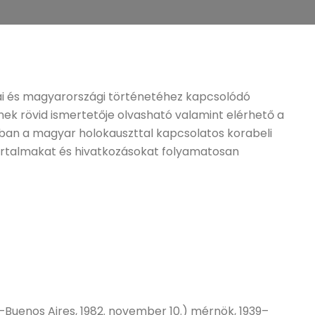
ai és magyarországi történetéhez kapcsolódó
ek rövid ismertetője olvasható valamint elérhető a
rban a magyar holokauszttal kapcsolatos korabeli
 tartalmakat és hivatkozásokat folyamatosan
.–Buenos Aires, 1982. november 10.) mérnök, 1939–