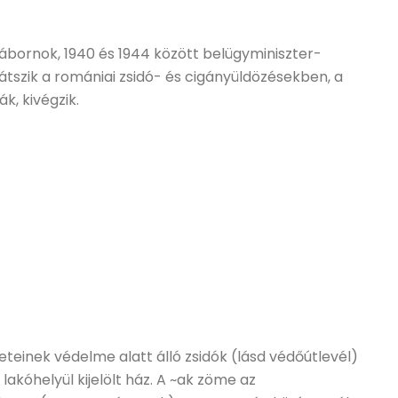
 tábornok, 1940 és 1944 között belügyminiszter-
játszik a romániai zsidó- és cigányüldözésekben, a
ák, kivégzik.
teinek védelme alatt álló zsidók (lásd védőútlevél)
kóhelyül kijelölt ház. A ~ak zöme az