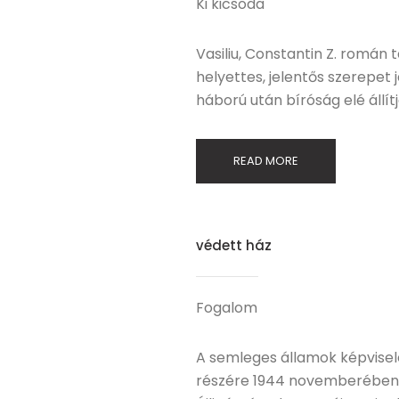
Ki kicsoda
Vasiliu, Constantin Z. román
helyettes, jelentős szerepet 
háború után bíróság elé állítj
READ MORE
védett ház
Fogalom
A semleges államok képvisele
részére 1944 novemberében la