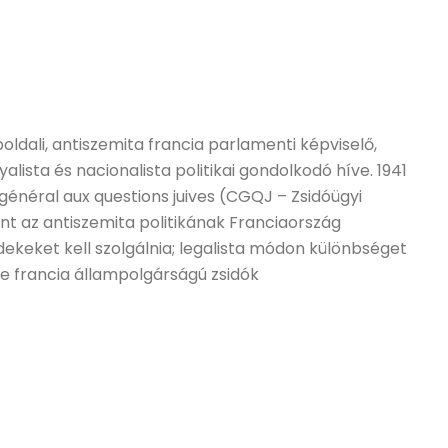
boldali, antiszemita francia parlamenti képviselő,
alista és nacionalista politikai gondolkodó híve. 1941
énéral aux questions juives (CGQJ – Zsidóügyi
int az antiszemita politikának Franciaország
ekeket kell szolgálnia; legalista módon különbséget
etve francia állampolgárságú zsidók