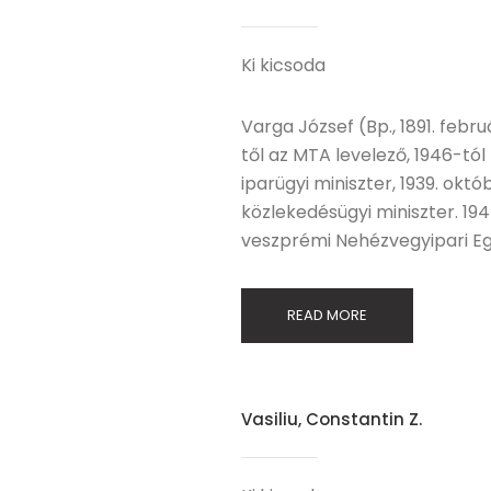
Ki kicsoda
Varga József (Bp., 1891. feb
től az MTA levelező, 1946-tól 
iparügyi miniszter, 1939. okt
közlekedésügyi miniszter. 19
veszprémi Nehézvegyipari E
READ MORE
Vasiliu, Constantin Z.