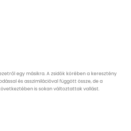
ezetről egy másikra. A zsidók körében a keresztény
odással és asszimilációval függött össze, de a
övetkeztében is sokan változtattak vallást.