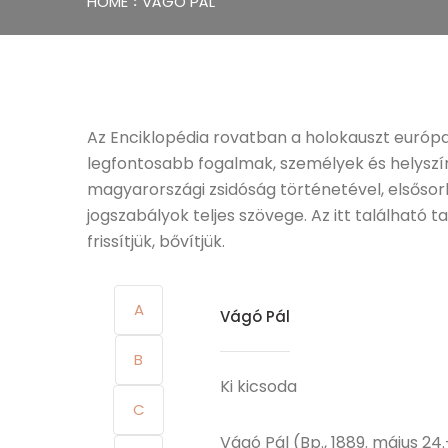
HOME
VÁGÓ PÁL
Az Enciklopédia rovatban a holokauszt európ
legfontosabb fogalmak, személyek és helyszín
magyarországi zsidóság történetével, elsőso
jogszabályok teljes szövege. Az itt található
frissítjük, bővítjük.
A
Vágó Pál
B
Ki kicsoda
C
Vágó Pál (Bp., 1889. május 24