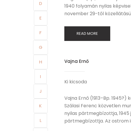
D
1940 folyamán nyilas képvisel
november 29-től közellátásüg
E
F
READ MORE
G
Vajna Ernő
H
I
Ki kicsoda
J
Vajna Ernő (1913–Bp. 1945?) kö
Szálasi Ferenc közvetlen mu
K
nyilas pártmegbízottja, 194
L
pártmegbízottja. Az ostrom id