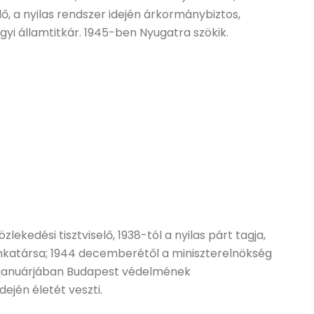
ő, a nyilas rendszer idején árkormánybiztos,
yi államtitkár. 1945-ben Nyugatra szökik.
zlekedési tisztviselő, 1938-tól a nyilas párt tagja,
nkatársa; 1944 decemberétől a miniszterelnökség
5 januárjában Budapest védelmének
ején életét veszti.