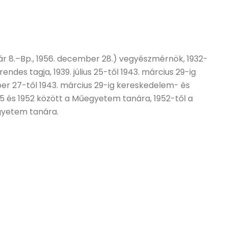
ruár 8.–Bp., 1956. december 28.) vegyészmérnök, 1932-
rendes tagja, 1939. július 25-től 1943. március 29-ig
óber 27-től 1943. március 29-ig kereskedelem- és
45 és 1952 között a Műegyetem tanára, 1952-től a
gyetem tanára.