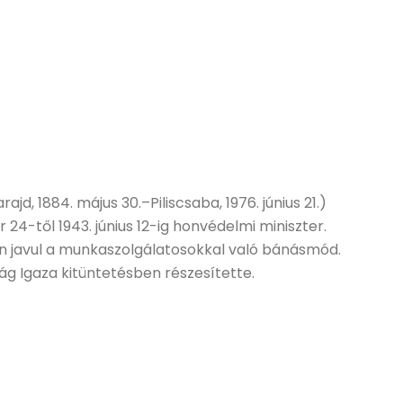
d, 1884. május 30.–Piliscsaba, 1976. június 21.)
 24-től 1943. június 12-ig honvédelmi miniszter.
en javul a munkaszolgálatosokkal való bánásmód.
g Igaza kitüntetésben részesítette.