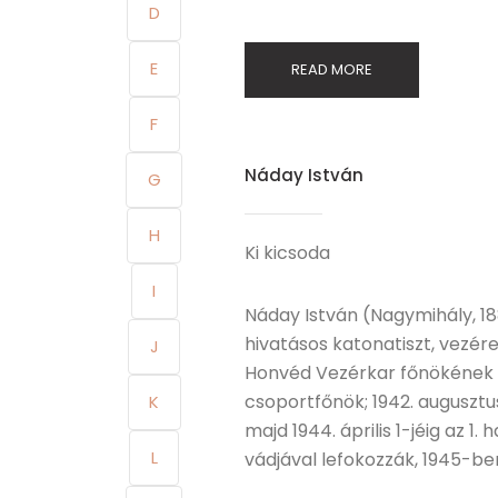
D
E
READ MORE
F
Náday István
G
H
Ki kicsoda
I
Náday István (Nagymihály, 188
hivatásos katonatiszt, vezérez
J
Honvéd Vezérkar főnökének e
csoportfőnök; 1942. augusztus
K
majd 1944. április 1-jéig az 
L
vádjával lefokozzák, 1945-b