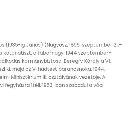
ós (1935-ig János) (Nagyősz, 1896. szeptember 21.–
ásos katonatiszt, altábornagy, 1944 szeptember–
álkodás kormánybiztosa. Beregfy Károly a VI.
 ki, majd az V. hadtest parancsnoka. 1944.
i Minisztérium III. osztályának vezetője. A
 fegyházra ítéli. 1953-ban szabadul a váci