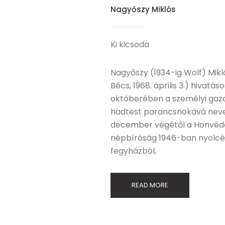
Nagyőszy Miklós
Ki kicsoda
Nagyőszy (1934-ig Wolf) Mikl
Bécs, 1968. április 3.) hivat
októberében a személyi gazd
hadtest parancsnokává nevezi
december végétől a Honvédelm
népbíróság 1946-ban nyolcévi
fegyházból,
READ MORE