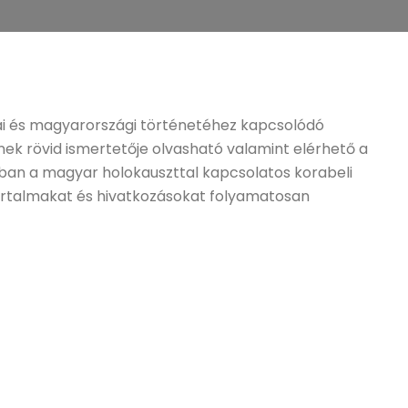
ai és magyarországi történetéhez kapcsolódó
ek rövid ismertetője olvasható valamint elérhető a
rban a magyar holokauszttal kapcsolatos korabeli
 tartalmakat és hivatkozásokat folyamatosan