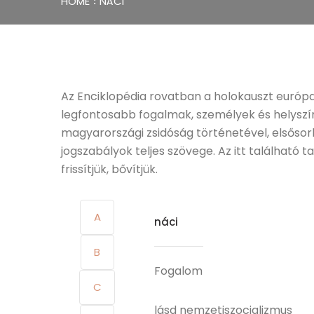
HOME
NÁCI
Az Enciklopédia rovatban a holokauszt európ
legfontosabb fogalmak, személyek és helyszín
magyarországi zsidóság történetével, elsőso
jogszabályok teljes szövege. Az itt található
frissítjük, bővítjük.
A
náci
B
Fogalom
C
lásd nemzetiszocializmus