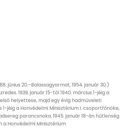
8. június 20.–Balassagyarmat, 1954. január 30.)
redes. 1939. január 15-től 1940. március 1-jéig a
lső helyettese, majd egy évig hadműveleti
 1-jéig a Honvédelmi Minisztérium I. csoportfőnöke,
1. hadsereg parancsnoka. 1945. január 18-án hűtlenség
en a Honvédelmi Minisztérium