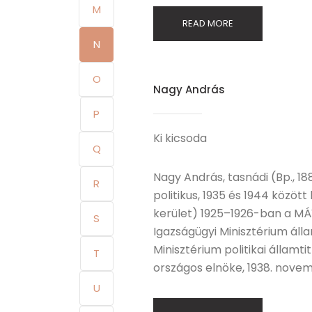
M
READ MORE
N
O
Nagy András
P
Ki kicsoda
Q
Nagy András, tasnádi (Bp., 188
R
politikus, 1935 és 1944 között
kerület) 1925–1926-ban a MÁV
S
Igazságügyi Minisztérium áll
Minisztérium politikai államt
T
országos elnöke, 1938. novem
U