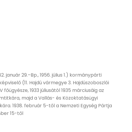
2. január 29.–Bp., 1956. július 1.) kormánypárti
 képviselő (11. Hajdú vármegye 3. Hajdúszoboszlói
 főügyésze, 1933 júliusától 1935 márciusáig az
amtitkára, majd a Vallás- és Közoktatásügyi
itkára. 1938. február 5-től a Nemzeti Egység Pártja
ber 15-től