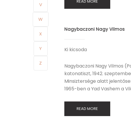
READ MORE
V
W
Nagybaczoni Nagy Vilmos
X
Y
Ki kicsoda
Z
Nagybaczoni Nagy Vilmos (Paraj
katonatiszt, 1942. szeptember
Minsiztersége alatt jelentős
1965-ben a Yad Vashem a Vilá
READ MORE