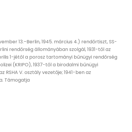
vember 13.–Berlin, 1945. március 4.) rendőrtiszt, SS-
lini rendőrség állományában szolgál, 1931-től az
prilis 1-jétől a porosz tartományi bűnügyi rendőrség
olizei (KRIPO), 1937-től a birodalmi bűnügyi
az RSHA V. osztály vezetője; 1941-ben az
a. Támogatja