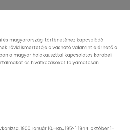
ai és magyarországi történetéhez kapcsolódó
ek rövid ismertetője olvasható valamint elérhető a
rban a magyar holokauszttal kapcsolatos korabeli
 tartalmakat és hivatkozásokat folyamatosan
kanizsa, 1900. január 10.–Bp., 195?) 1944. október 1-