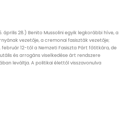
 április 28.) Benito Mussolini egyik legkorábbi híve, a
árnyának vezetője, a cremonai fasiszták vezetője;
. február 12-től a Nemzeti Fasiszta Párt főtitkára, de
rutális és arrogáns viselkedése árt rendszere
ban leváltja. A politikai élettől visszavonulva