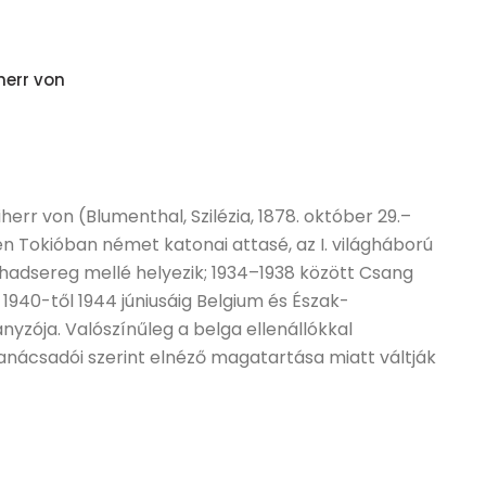
herr von
err von (Blumenthal, Szilézia, 1878. október 29.–
-ben Tokióban német katonai attasé, az I. világháború
 hadsereg mellé helyezik; 1934–1938 között Csang
 1940-től 1944 júniusáig Belgium és Észak-
yzója. Valószínűleg a belga ellenállókkal
 tanácsadói szerint elnéző magatartása miatt váltják