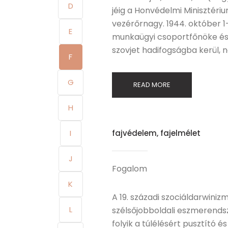
D
jéig a Honvédelmi Minisztériu
vezérőrnagy. 1944. október 1-
E
munkaügyi csoportfőnöke és
szovjet hadifogságba kerül, nép
F
G
READ MORE
H
I
fajvédelem, fajelmélet
J
Fogalom
K
A 19. századi szociáldarwini
L
szélsőjobboldali eszmerendsz
folyik a túlélésért pusztító 