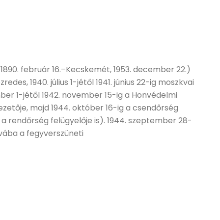
890. február 16.–Kecskemét, 1953. december 22.)
edes, 1940. július 1-jétől 1941. június 22-ig moszkvai
mber 1-jétől 1942. november 15-ig a Honvédelmi
zetője, majd 1944. október 16-ig a csendőrség
től a rendőrség felügyelője is). 1944. szeptember 28-
vába a fegyverszüneti