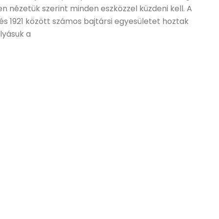
len nézetük szerint minden eszközzel küzdeni kell. A
és 1921 között számos bajtársi egyesületet hoztak
olyásuk a