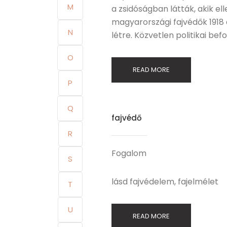
M
a zsidóságban látták, akik el
magyarországi fajvédők 1918 
N
létre. Közvetlen politikai bef
O
READ MORE
P
Q
fajvédő
R
Fogalom
S
lásd fajvédelem, fajelmélet
T
U
READ MORE