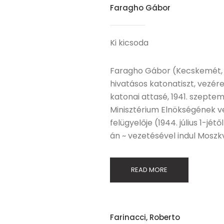
Faragho Gábor
Ki kicsoda
Faragho Gábor (Kecskemét, 1
hivatásos katonatiszt, vezérezr
katonai attasé, 1941. szepte
Minisztérium Elnökségének ve
felügyelője (1944. július 1-jé
án ~ vezetésével indul Moszk
READ MORE
Farinacci, Roberto