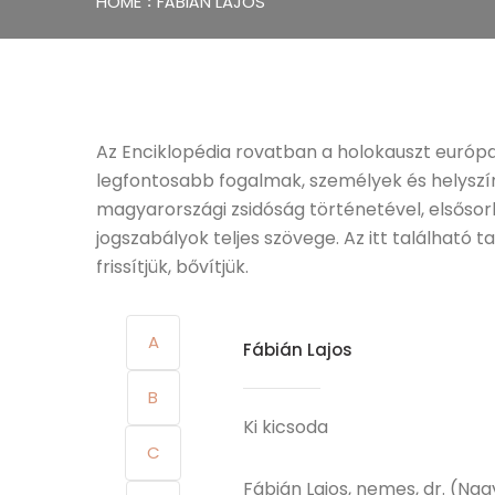
HOME
FÁBIÁN LAJOS
Az Enciklopédia rovatban a holokauszt európ
legfontosabb fogalmak, személyek és helyszín
magyarországi zsidóság történetével, elsőso
jogszabályok teljes szövege. Az itt található
frissítjük, bővítjük.
A
Fábián Lajos
B
Ki kicsoda
C
Fábián Lajos, nemes, dr. (Nagy