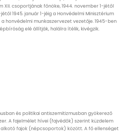
m XII. csoportjának főnöke, 1944. november 1-jétől
jétől 1945. január 1-jéig a Honvédelmi Minisztérium
 a honvédelmi munkaszervezet vezetője. 1945-ben
bíróság elé állítják, halálra ítélik, kivégzik.
zmusban és politikai antiszemitizmusban gyökerező
er. A fajelmélet hívei (fajvédők) szerint küzdelem
és alkotó fajok (népcsoportok) között. A fő ellenséget