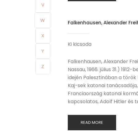
V
W
Falkenhausen, Alexander Frei
X
Ki kicsoda
Y
Falkenhausen, Alexander Freih
Z
Nassau, 1966. július 31.) 1912
idején Palesztinában a török
Kaj-sek katonai tanácsadója,
Franciaország katonai kormán
kapcsolatos, Adolf Hitler és
READ MORE