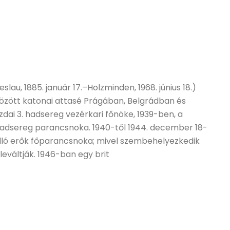
slau, 1885. január 17.–Holzminden, 1968. június 18.)
özött katonai attasé Prágában, Belgrádban és
dai 3. hadsereg vezérkari főnöke, 1939-ben, a
. hadsereg parancsnoka. 1940-től 1944. december 18-
lló erők főparancsnoka; mivel szembehelyezkedik
 leváltják. 1946-ban egy brit