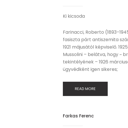
Ki kicsoda
Farinacci, Roberto (1893–1945.
fasiszta párt antiszemita sz
1921 májusától képviselő. 1925
Mussolini – belátva, hogy ~ b
tekintélyének – 1926 márciusá
ügyvédként igen sikeres;
READ MORE
Farkas Ferenc