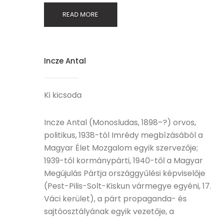
READ MORE
Incze Antal
Ki kicsoda
Incze Antal (Monosludas, 1898–?) orvos,
politikus, 1938-tól Imrédy megbízásából a
Magyar Élet Mozgalom egyik szervezője;
1939-től kormánypárti, 1940-től a Magyar
Megújulás Pártja országgyűlési képviselője
(Pest-Pilis-Solt-Kiskun vármegye egyéni, 17.
Váci kerület), a párt propaganda- és
sajtóosztályának egyik vezetője, a