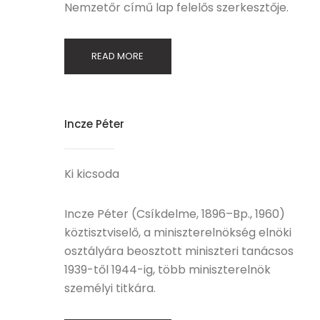
Nemzetőr című lap felelős szerkesztője.
READ MORE
Incze Péter
Ki kicsoda
Incze Péter (Csíkdelme, 1896–Bp., 1960)
köztisztviselő, a miniszterelnökség elnöki
osztályára beosztott miniszteri tanácsos
1939-től 1944-ig, több miniszterelnök
személyi titkára.