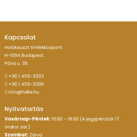
Kapcsolat
Holokauszt Emlékközpont
H-1094 Budapest
Páva u. 39.
+36 1 455-3333
+36 1 455-3399
info@hdke.hu
Nyitvatartás
Vasárnap-Péntek:
10:00 – 18:00 (A jegypénztár 17
órakor zár.)
Szombat:
Zárva