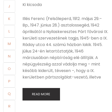
Ki kicsoda
J
Illés Ferenc (Felsőleperd, 1912. május 29.–
K
Bp., 1947. június 28.) asztalossegéd, 1942
L
áprilisától a Nyilaskeresztes Párt fővárosi IX.
kerületi szervezetének tagja, 1945-ben a IX.
M
Ráday utca 44. számú házban lakik. 1945.
július 24-én letartóztatják, 1946
N
márciusában népbíróság elé állítják. A
népügyészség azzal vádolja meg – mint
O
később kiderült, tévesen –, hogy a IX.
kerületben pártszolgálat-vezető, illetve
P
Q
READ MORE
R