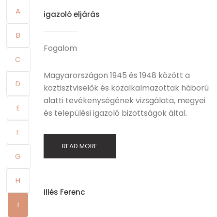
A
igazoló eljárás
B
Fogalom
C
Magyarországon 1945 és 1948 között a
D
köztisztviselők és közalkalmazottak háború
alatti tevékenységének vizsgálata, megyei
E
és települési igazoló bizottságok által.
F
READ MORE
G
H
Illés Ferenc
I