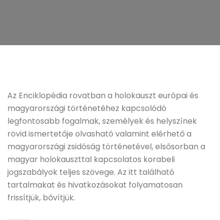
Az Enciklopédia rovatban a holokauszt európai és
magyarországi történetéhez kapcsolódó
legfontosabb fogalmak, személyek és helyszínek
rövid ismertetője olvasható valamint elérhető a
magyarországi zsidóság történetével, elsősorban a
magyar holokauszttal kapcsolatos korabeli
jogszabályok teljes szövege. Az itt található
tartalmakat és hivatkozásokat folyamatosan
frissítjük, bővítjük.