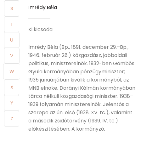
Imrédy Béla
S
T
Ki kicsoda
U
Imrédy Béla (Bp., 1891. december 29.–Bp.,
1946. február 28.) közgazdász, jobboldali
V
politikus, miniszterelnök. 1932-ben Gömbös
W
Gyula kormányában pénzügyminiszter;
1935 januárjában kiválik a kormányból, az
X
MNB elnöke, Darányi Kálmán kormányában
tárca nélküli közgazdasági miniszter. 1938–
Y
1939 folyamán miniszterelnök. Jelentős a
szerepe az ún. első (1938. XV. tc.), valamint
Z
a második zsidótörvény (1939. IV. tc.)
előkészítésében. A kormányzó,