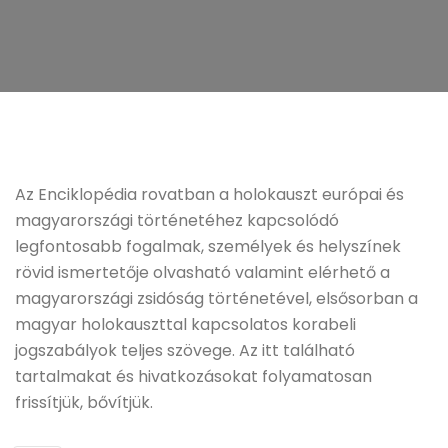
Az Enciklopédia rovatban a holokauszt európai és
magyarországi történetéhez kapcsolódó
legfontosabb fogalmak, személyek és helyszínek
rövid ismertetője olvasható valamint elérhető a
magyarországi zsidóság történetével, elsősorban a
magyar holokauszttal kapcsolatos korabeli
jogszabályok teljes szövege. Az itt található
tartalmakat és hivatkozásokat folyamatosan
frissítjük, bővítjük.