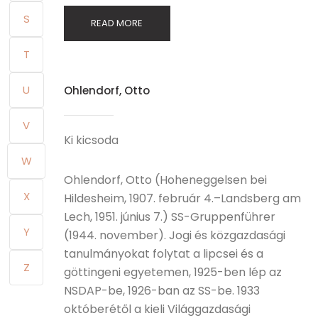
S
READ MORE
T
U
Ohlendorf, Otto
V
Ki kicsoda
W
Ohlendorf, Otto (Hoheneggelsen bei
X
Hildesheim, 1907. február 4.–Landsberg am
Lech, 1951. június 7.) SS-Gruppenführer
Y
(1944. november). Jogi és közgazdasági
tanulmányokat folytat a lipcsei és a
Z
göttingeni egyetemen, 1925-ben lép az
NSDAP-be, 1926-ban az SS-be. 1933
októberétől a kieli Világgazdasági