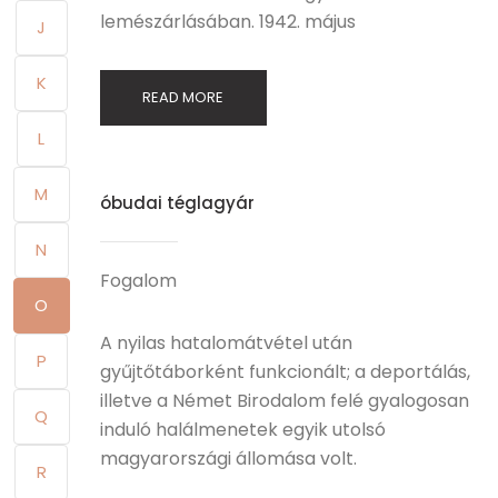
lemészárlásában. 1942. május
J
K
READ MORE
L
M
óbudai téglagyár
N
Fogalom
O
A nyilas hatalomátvétel után
P
gyűjtőtáborként funkcionált; a deportálás,
illetve a Német Birodalom felé gyalogosan
Q
induló halálmenetek egyik utolsó
magyarországi állomása volt.
R