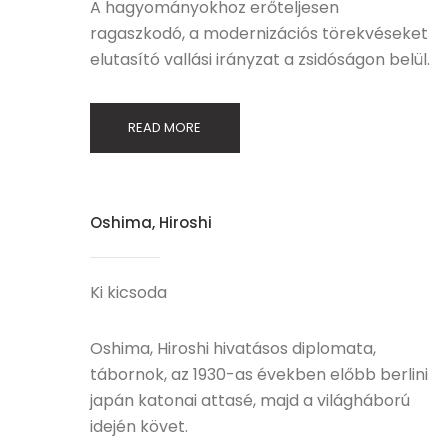
A hagyományokhoz erőteljesen
ragaszkodó, a modernizációs törekvéseket
elutasító vallási irányzat a zsidóságon belül.
READ MORE
Oshima, Hiroshi
Ki kicsoda
Oshima, Hiroshi hivatásos diplomata,
tábornok, az 1930-as években előbb berlini
japán katonai attasé, majd a világháború
idején követ.