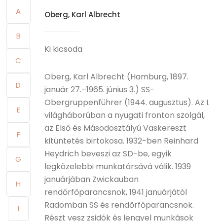
A
Oberg, Karl Albrecht
B
Ki kicsoda
C
Oberg, Karl Albrecht (Hamburg, 1897.
D
január 27.–1965. június 3.) SS-
Obergruppenführer (1944. augusztus). Az I.
E
világháborúban a nyugati fronton szolgál,
az Első és Másodosztályú Vaskereszt
F
kitüntetés birtokosa. 1932-ben Reinhard
Heydrich beveszi az SD-be, egyik
G
legközelebbi munkatársává válik. 1939
januárjában Zwickauban
H
rendőrfőparancsnok, 1941 januárjától
Radomban SS és rendőrfőparancsnok.
I
Részt vesz zsidók és lengyel munkások