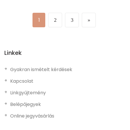
1
2
3
»
Linkek
Gyakran ismételt kérdések
Kapcsolat
Linkgyűjtemény
Belépőjegyek
Online jegyvásárlás