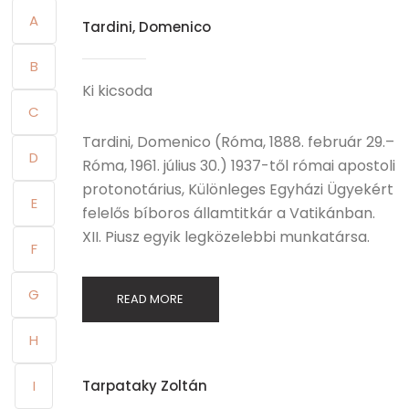
A
Tardini, Domenico
B
Ki kicsoda
C
Tardini, Domenico (Róma, 1888. február 29.–
D
Róma, 1961. július 30.) 1937-től római apostoli
protonotárius, Különleges Egyházi Ügyekért
E
felelős bíboros államtitkár a Vatikánban.
XII. Piusz egyik legközelebbi munkatársa.
F
G
READ MORE
H
I
Tarpataky Zoltán