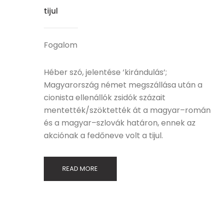
tijul
Fogalom
Héber szó, jelentése ’kirándulás’;
Magyarország német megszállása után a
cionista ellenállók zsidók százait
mentették/szöktették át a magyar–román
és a magyar–szlovák határon, ennek az
akciónak a fedőneve volt a tijul.
READ MORE