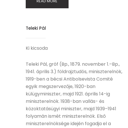
READ MORE
Teleki Pál
Ki kicsoda
Teleki Pál, gróf (Bp., 1879. november 1.–Bp.,
1941. április 3.) földrajztudós, miniszterelnök,
1919-ben a bécsi Antibolsevista Comité
egyik megszervezője, 1920-ban
külügyminiszter, majd 1921. április 14-ig
miniszterelnök. 1938-ban vallás- és
közoktatásügyi miniszter, majd 1939–1941
folyamán ismét miniszterelnök. Első
miniszterelnöksége idején fogadja el a