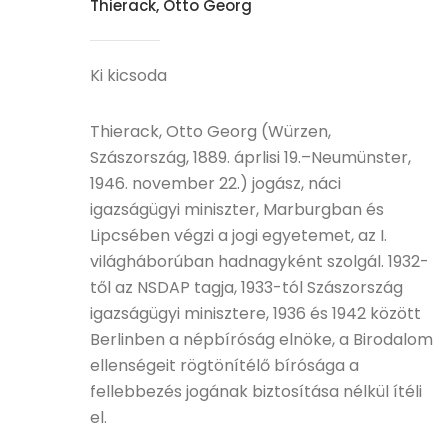
Thierack, Otto Georg
Ki kicsoda
Thierack, Otto Georg (Würzen,
Szászország, 1889. áprlisi 19.–Neumünster,
1946. november 22.) jogász, náci
igazságügyi miniszter, Marburgban és
Lipcsében végzi a jogi egyetemet, az I.
világháborúban hadnagyként szolgál. 1932-
től az NSDAP tagja, 1933-tól Szászország
igazságügyi minisztere, 1936 és 1942 között
Berlinben a népbíróság elnöke, a Birodalom
ellenségeit rögtönítélő bírósága a
fellebbezés jogának biztosítása nélkül ítéli
el.