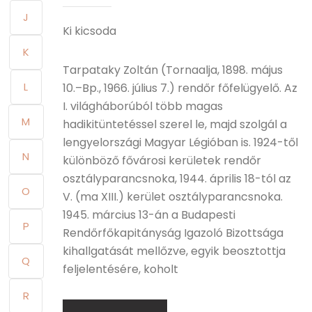
J
Ki kicsoda
K
Tarpataky Zoltán (Tornaalja, 1898. május
L
10.–Bp., 1966. július 7.) rendőr főfelügyelő. Az
I. világháborúból több magas
M
hadikitüntetéssel szerel le, majd szolgál a
lengyelországi Magyar Légióban is. 1924-től
N
különböző fővárosi kerületek rendőr
osztályparancsnoka, 1944. április 18-tól az
O
V. (ma XIII.) kerület osztályparancsnoka.
1945. március 13-án a Budapesti
P
Rendőrfőkapitányság Igazoló Bizottsága
kihallgatását mellőzve, egyik beosztottja
Q
feljelentésére, koholt
R