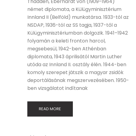
Thadden, Eberhardt von (1909–1964)
német diplomata, a Külügyminisztérium
Innland II (Belföld) munkatársa. 1933-tól az
NSDAP, 1936-tól az SS tagja, 1937-től a
Külügyminisztériumban dolgozik. 1941–1942
folyamán a keleti fronton harcol,
megsebesül, 1942-ben Athénban
diplomata, 1943 áprilisától Martin Luther
utóda az Innland II. osztály élén. 1944-ben
komoly szerepet játszik a magyar zsidók
deportálásának megszervezésében. 1950-
ben vizsgálatot indítanak
READ MORE