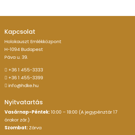
Kapcsolat
Holokauszt Emlékközpont
H-1094 Budapest
Páva u. 39.
+36 1 455-3333
+36 1 455-3399
info@hdke.hu
Nyitvatartás
Vasárnap-Péntek:
10:00 – 18:00 (A jegypénztár 17
órakor zár.)
Szombat:
Zárva