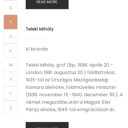
READ MORE
S
T
Teleki Mihály
U
Ki kicsoda
V
W
Teleki Mihály, gróf (Bp., 1896. április 20.–
London, 1991. augusztus 20.) földbirtokos,
X
1935-től az Országos Mezőgazdasági
Kamara alelnöke, földművelési miniszter
Y
(1938. november 15.–1940. december 30.). A
német megszállás után a Magyar Élet
Z
Pártja elnöke, 1945-től emigrációban él.