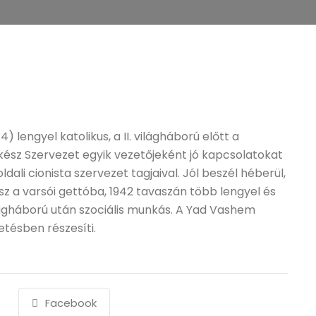
4) lengyel katolikus, a II. világháború előtt a
kész Szervezet egyik vezetőjeként jó kapcsolatokat
dali cionista szervezet tagjaival. Jól beszél héberül,
sz a varsói gettóba, 1942 tavaszán több lengyel és
világháború után szociális munkás. A Yad Vashem
etésben részesíti.
Facebook