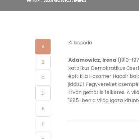
HOME
ADAMOWICZ, IRENA
Ki kicsoda
A
Adamowicz, Irena
(1910–197
B
katolikus Demokratikus Cser
épít ki a Hasomer Hacair balol
C
jiddisül. Fegyvereket csempé
litván gettót is felkeres. A 
D
1985-ben a Világ Igaza kitünt
E
F