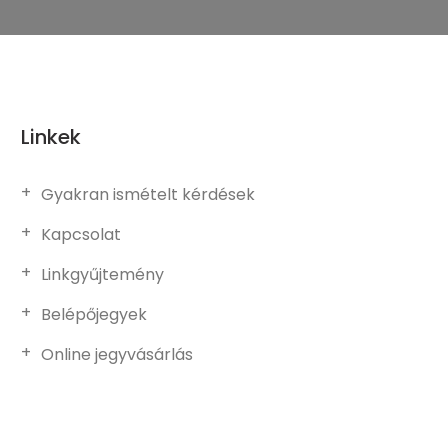
Linkek
Gyakran ismételt kérdések
Kapcsolat
Linkgyűjtemény
Belépőjegyek
Online jegyvásárlás