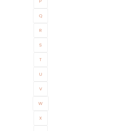
P
Q
R
S
T
U
V
W
X