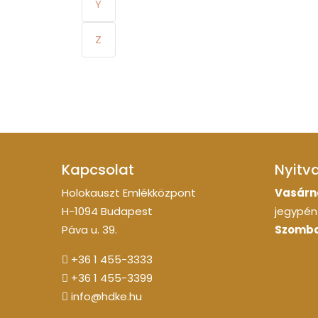
Y
Z
Kapcsolat
Nyitv
Holokauszt Emlékközpont
Vasárn
H-1094 Budapest
jegypénz
Páva u. 39.
Szomba
+36 1 455-3333
+36 1 455-3399
info@hdke.hu