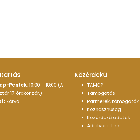
atartás
Közérdekű
ap-Péntek:
10:00 – 18:00 (A
TÁMOP
tár 17 órakor zár.)
Támogatás
t:
Zárva
Partnerek, támogatók
Közhasznúság
Közérdekű adatok
Adatvédelem