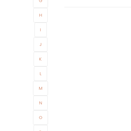
G
H
I
J
K
L
M
N
O