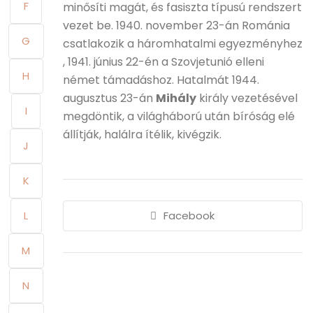
F
minősíti magát, és fasiszta típusú rendszert
vezet be. 1940. november 23-án Románia
G
csatlakozik a háromhatalmi egyezményhez
, 1941. június 22-én a Szovjetunió elleni
H
német támadáshoz. Hatalmát 1944.
augusztus 23-án
Mihály
király vezetésével
I
megdöntik, a világháború után bíróság elé
állítják, halálra ítélik, kivégzik.
J
K
L
Facebook
M
N