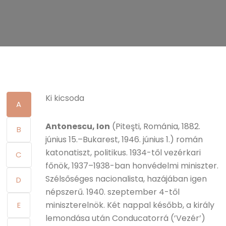
Ki kicsoda
A
Antonescu, Ion
(Piteşti, Románia, 1882.
B
június 15.–Bukarest, 1946. június 1.) román
katonatiszt, politikus. 1934-től vezérkari
C
főnök, 1937–1938-ban honvédelmi miniszter.
Szélsőséges nacionalista, hazájában igen
D
népszerű. 1940. szeptember 4-től
miniszterelnök. Két nappal később, a király
E
lemondása után Conducatorrá (’Vezér’)