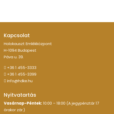
Kapcsolat
Holokauszt Emlékközpont
H-1094 Budapest
Páva u. 39.
+36 1 455-3333
+36 1 455-3399
info@hdke.hu
Nyitvatartás
Vasárnap-Péntek:
10:00 – 18:00 (A jegypénztár 17
órakor zár.)