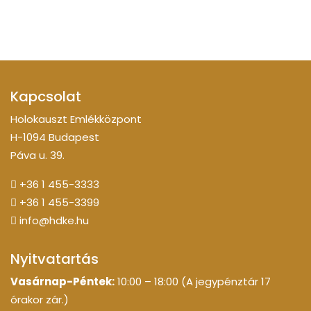
Kapcsolat
Holokauszt Emlékközpont
H-1094 Budapest
Páva u. 39.
+36 1 455-3333
+36 1 455-3399
info@hdke.hu
Nyitvatartás
Vasárnap-Péntek:
10:00 – 18:00 (A jegypénztár 17
órakor zár.)