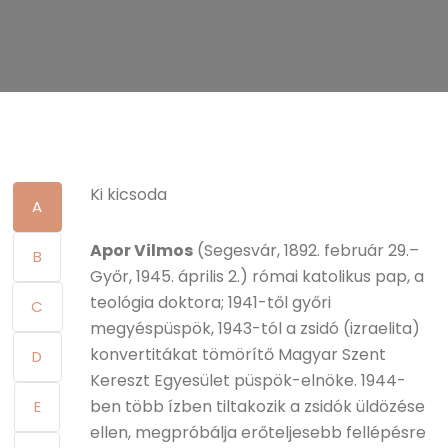
Ki kicsoda
A
Apor Vilmos
(Segesvár, 1892. február 29.–
B
Győr, 1945. április 2.) római katolikus pap, a
teológia doktora; 1941-től győri
C
megyéspüspök, 1943-tól a zsidó (izraelita)
konvertitákat tömörítő Magyar Szent
D
Kereszt Egyesület püspök-elnöke. 1944-
ben több ízben tiltakozik a zsidók üldözése
E
ellen, megpróbálja erőteljesebb fellépésre