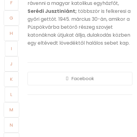
F
rávenni a magyar katolikus egyházfőt,
Serédi Jusztiniánt;
többször is felkeresi a
G
győri gettót. 1945. március 30-án, amikor a
Püspökvárba betörő részeg szovjet
H
katonáknak útjukat állja, dulakodás közben
egy eltévedt lövedéktől halálos sebet kap.
I
J
Facebook
K
L
M
N