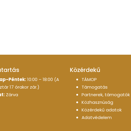
atartás
Közérdekű
ap-Péntek:
10:00 – 18:00 (A
TÁMOP
tár 17 órakor zár.)
Támogatás
t:
Zárva
Partnerek, támogatók
Közhasznúság
Közérdekű adatok
Adatvédelem