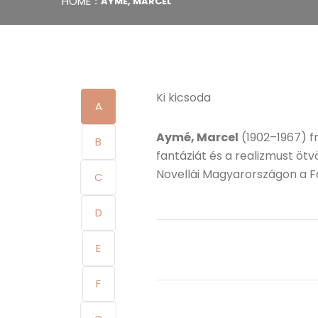
HOME
AYMÉ, MARCEL
Ki kicsoda
A
Aymé, Marcel
(1902–1967) f
B
fantáziát és a realizmust ötv
Novellái Magyarországon a F
C
D
E
F