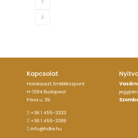
Y
Z
Kapcsolat
Nyitv
Holokauszt Emlékközpont
Vasárn
H-1094 Budapest
jegypénz
Páva u. 39.
Szomba
+36 1 455-3333
+36 1 455-3399
info@hdke.hu