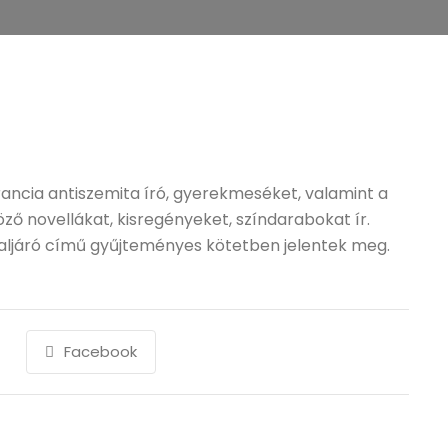
rancia antiszemita író, gyerekmeséket, valamint a
öző novellákat, kisregényeket, színdarabokat ír.
aljáró című gyűjteményes kötetben jelentek meg.
Facebook