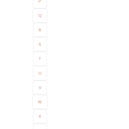
P
Q
R
S
T
U
V
W
X