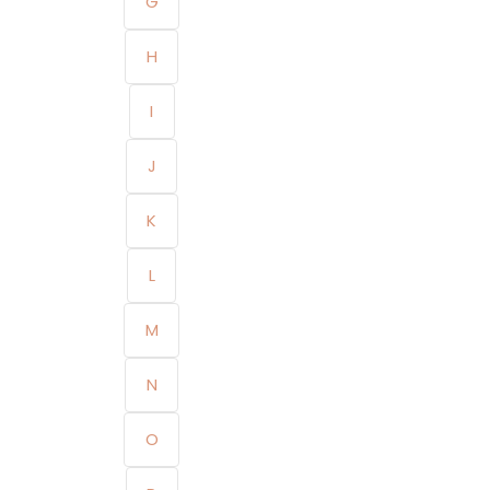
G
H
I
J
K
L
M
N
O