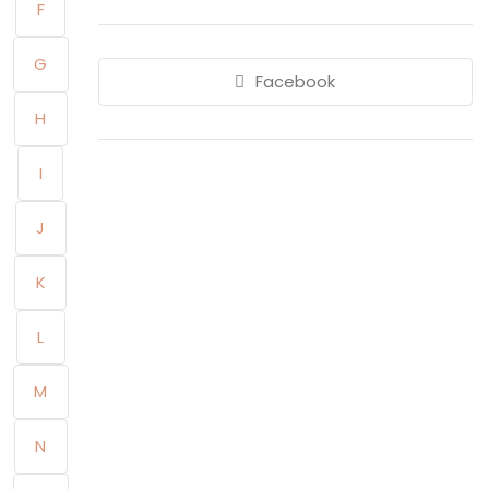
F
G
Facebook
H
I
J
K
L
M
N