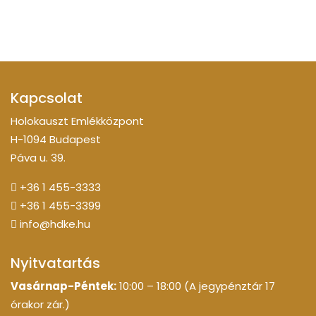
Kapcsolat
Holokauszt Emlékközpont
H-1094 Budapest
Páva u. 39.
+36 1 455-3333
+36 1 455-3399
info@hdke.hu
Nyitvatartás
Vasárnap-Péntek:
10:00 – 18:00 (A jegypénztár 17
órakor zár.)