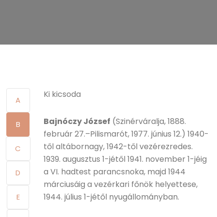
Ki kicsoda
A
Bajnóczy József
(Szinérváralja, 1888.
B
február 27.–Pilismarót, 1977. június 12.) 1940-
től altábornagy, 1942-től vezérezredes.
C
1939. augusztus 1-jétől 1941. november 1-jéig
a VI. hadtest parancsnoka, majd 1944
D
márciusáig a vezérkari főnök helyettese,
1944. július 1-jétől nyugállományban.
E