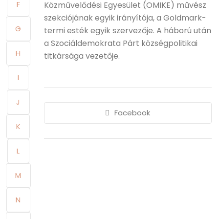
F
Közművelődési Egyesület (OMIKE) művész
szekciójának egyik irányítója, a Goldmark-
G
termi esték egyik szervezője. A háború után
a Szociáldemokrata Párt községpolitikai
H
titkársága vezetője.
I
J
Facebook
K
L
M
N