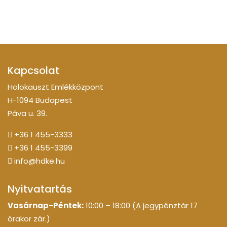
Kapcsolat
Holokauszt Emlékközpont
H-1094 Budapest
Páva u. 39.
+36 1 455-3333
+36 1 455-3399
info@hdke.hu
Nyitvatartás
Vasárnap-Péntek:
10:00 – 18:00 (A jegypénztár 17
órakor zár.)