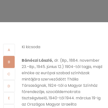
Ki kicsoda
A
Bánóczi László,
dr. (Bp., 1884. november
B
23.–Bp., 1945. június 12.) 1904-től tagja, majd
elnöke az európai szabad színházak
C
mintájára szerveződött Thália
Társaságnak, 1924-től a Magyar Színház
D
főrendezője, szociáldemokrata
tisztségviselő, 1940-től 1944. március 19-ig
E
az Országos Magyar Izraelita