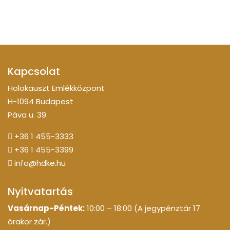
Kapcsolat
Holokauszt Emlékközpont
H-1094 Budapest
Páva u. 39.
+36 1 455-3333
+36 1 455-3399
info@hdke.hu
Nyitvatartás
Vasárnap-Péntek:
10:00 – 18:00 (A jegypénztár 17
órakor zár.)