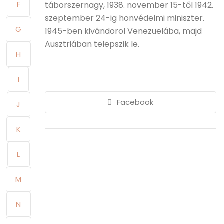
F
táborszernagy, 1938. november 15-től 1942.
szeptember 24-ig honvédelmi miniszter.
G
1945-ben kivándorol Venezuelába, majd
Ausztriában telepszik le.
H
I
Facebook
J
K
L
M
N