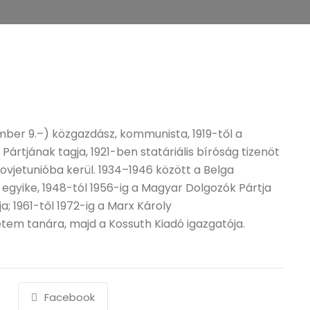
mber 9.–) közgazdász, kommunista, 1919-től a
rtjának tagja, 1921-ben statáriális bíróság tizenöt
Szovjetunióba kerül. 1934–1946 között a Belga
egyike, 1948-tól 1956-ig a Magyar Dolgozók Pártja
; 1961-től 1972-ig a Marx Károly
em tanára, majd a Kossuth Kiadó igazgatója.
Facebook