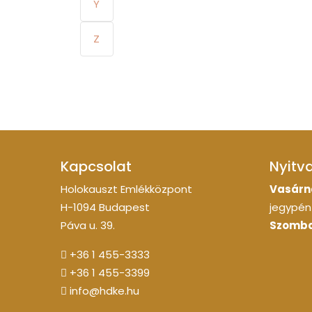
Y
Z
Kapcsolat
Nyitv
Holokauszt Emlékközpont
Vasárn
H-1094 Budapest
jegypénz
Páva u. 39.
Szomba
+36 1 455-3333
+36 1 455-3399
info@hdke.hu