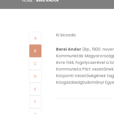
HOME
BEREI ANDOR
Ki kicsoda
A
Berei Andor
(Bp., 1900. nove
B
Kommunisták Magyarországi Pá
évre ítéli, fogolycserével a 
C
Kommunista Párt vezetőinek 
Központi Vezetőségének tagja
D
Közgazdaságtudományi Egyet
E
F