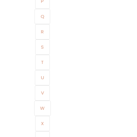
P
Q
R
S
T
U
V
W
X