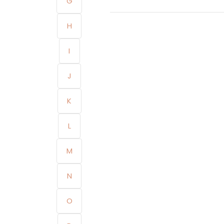
G
H
I
J
K
L
M
N
O