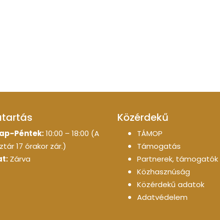
atartás
Közérdekű
ap-Péntek:
10:00 – 18:00 (A
TÁMOP
tár 17 órakor zár.)
Támogatás
t:
Zárva
Partnerek, támogatók
Közhasznúság
Közérdekű adatok
Adatvédelem