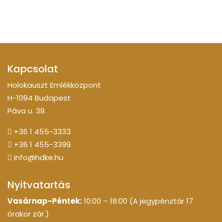
Kapcsolat
Holokauszt Emlékközpont
H-1094 Budapest
Páva u. 39.
+36 1 455-3333
+36 1 455-3399
info@hdke.hu
Nyitvatartás
Vasárnap-Péntek:
10:00 – 18:00 (A jegypénztár 17
órakor zár.)