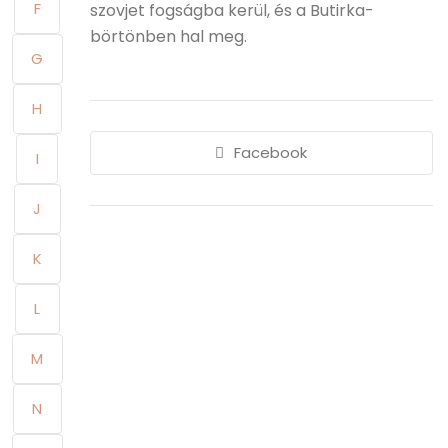
F
szovjet fogságba kerül, és a Butirka-
börtönben hal meg.
G
H
Facebook
I
J
K
L
M
N