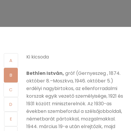
Ki kicsoda
A
Bethlen István,
gróf (Gernyeszeg , 1874.
B
október 8.–Moszkva, 1946. október 5.)
erdélyi nagybirtokos, az ellenforradalmi
C
korszak egyik vezető személyisége, 1921 és
1931 között miniszterelnök. Az 1930-as
D
években szembefordul a szélsőjobboldali,
németbarát pártokkal, mozgalmakkal.
E
1944. március 19-e után elrejtőzik, majd