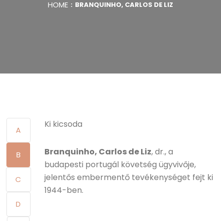
HOME
BRANQUINHO, CARLOS DE LIZ
Ki kicsoda
A
Branquinho, Carlos de Liz
, dr., a
B
budapesti portugál követség ügyvivője,
jelentős embermentő tevékenységet fejt ki
C
1944-ben.
D