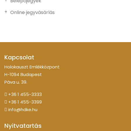
Belépőjegyek
Online jegyvásárlás
Kapcsolat
Holokauszt Emlékközpont
H-1094 Budapest
Páva u. 39.
+36 1 455-3333
+36 1 455-3399
info@hdke.hu
Nyitvatartás