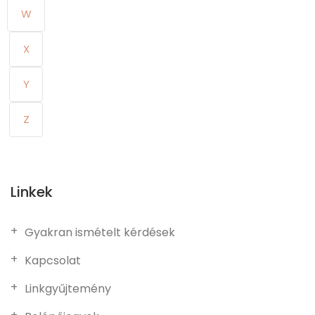
W
X
Y
Z
Linkek
Gyakran ismételt kérdések
Kapcsolat
Linkgyűjtemény