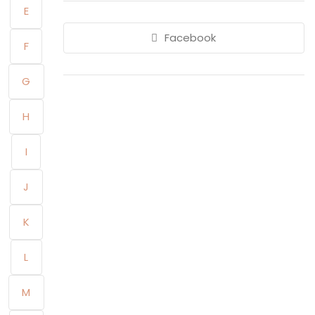
E
Facebook
F
G
H
I
J
K
L
M