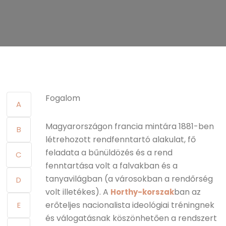
Fogalom
A
Magyarországon francia mintára 1881-ben
B
létrehozott rendfenntartó alakulat, fő
feladata a bűnüldözés és a rend
C
fenntartása volt a falvakban és a
tanyavilágban (a városokban a rendőrség
D
volt illetékes). A
ban az
Horthy-korszak
erőteljes nacionalista ideológiai tréningnek
E
és válogatásnak köszönhetően a rendszert