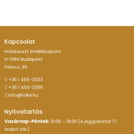
Kapcsolat
Holokauszt Emlékközpont
H-1094 Budapest
Páva u. 39.
+36 1 455-3333
+36 1 455-3399
info@hdke.hu
Nyitvatartás
Vasárnap-Péntek:
10:00 – 18:00 (A jegypénztár 17
órakor zár.)