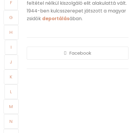
F
feltétel nélkül kiszolgáló elit alakulattá vált.
1944-ben kulcsszerepet játszott a magyar
G
zsidók
ában.
deportálás
H
I
Facebook
J
K
L
M
N