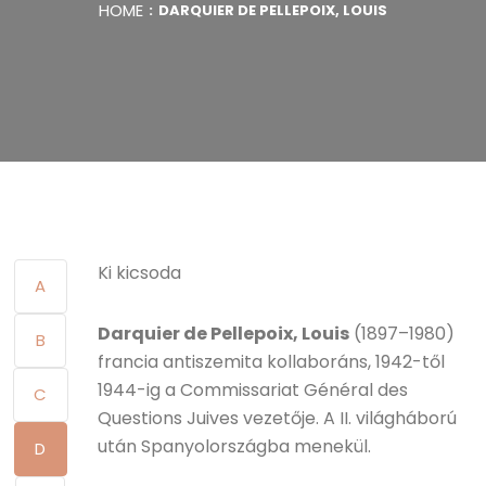
HOME
DARQUIER DE PELLEPOIX, LOUIS
Ki kicsoda
A
Darquier de Pellepoix, Louis
(1897–1980)
B
francia antiszemita kollaboráns, 1942-től
1944-ig a Commissariat Général des
C
Questions Juives vezetője. A II. világháború
után Spanyolországba menekül.
D