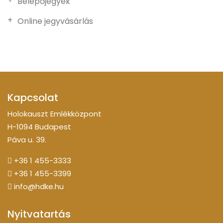
Belépőjegyek
Online jegyvásárlás
Kapcsolat
Holokauszt Emlékközpont
H-1094 Budapest
Páva u. 39.
+36 1 455-3333
+36 1 455-3399
info@hdke.hu
Nyitvatartás