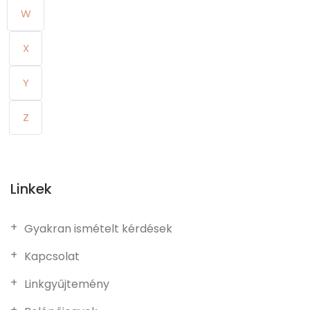
W
X
Y
Z
Linkek
Gyakran ismételt kérdések
Kapcsolat
Linkgyűjtemény