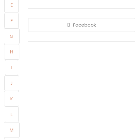
E
F
Facebook
G
H
I
J
K
L
M