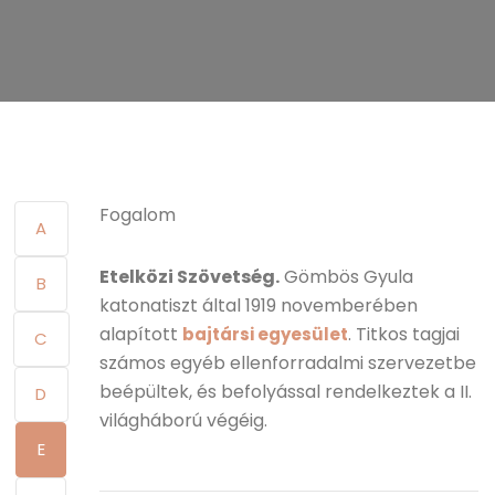
Fogalom
A
Etelközi Szövetség.
Gömbös Gyula
B
katonatiszt által 1919 novemberében
alapított
. Titkos tagjai
bajtársi egyesület
C
számos egyéb ellenforradalmi szervezetbe
beépültek, és befolyással rendelkeztek a II.
D
világháború végéig.
E