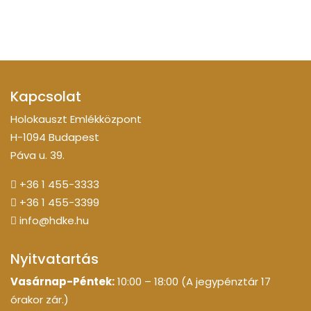
Kapcsolat
Holokauszt Emlékközpont
H-1094 Budapest
Páva u. 39.
+36 1 455-3333
+36 1 455-3399
info@hdke.hu
Nyitvatartás
Vasárnap-Péntek:
10:00 – 18:00 (A jegypénztár 17
órakor zár.)