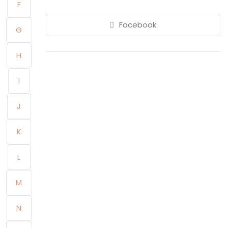
F
Facebook
G
H
I
J
K
L
M
N