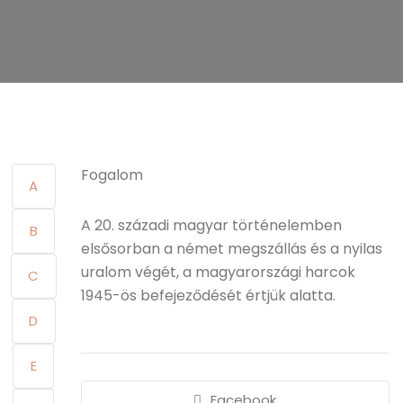
Fogalom
A
A 20. századi magyar történelemben
B
elsősorban a német megszállás és a nyilas
uralom végét, a magyarországi harcok
C
1945-ös befejeződését értjük alatta.
D
E
Facebook