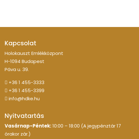
Kapcsolat
Holokauszt Emlékközpont
H-1094 Budapest
Páva u. 39.
+36 1 455-3333
+36 1 455-3399
info@hdke.hu
Nyitvatartás
Vasárnap-Péntek:
10:00 – 18:00 (A jegypénztár 17
órakor zár.)