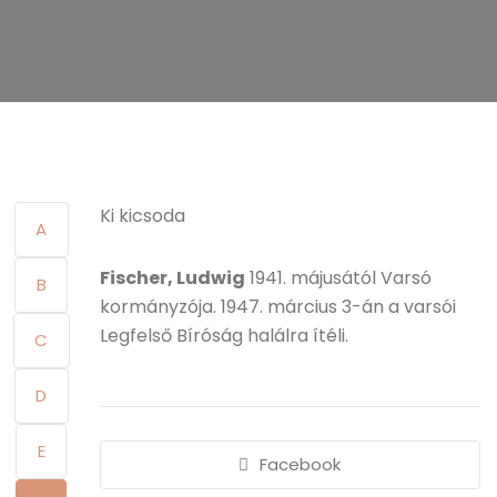
Ki kicsoda
A
Fischer, Ludwig
1941. májusától Varsó
B
kormányzója. 1947. március 3-án a varsói
Legfelső Bíróság halálra ítéli.
C
D
E
Facebook