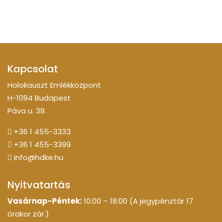
Kapcsolat
Holokauszt Emlékközpont
H-1094 Budapest
Páva u. 39.
+36 1 455-3333
+36 1 455-3399
info@hdke.hu
Nyitvatartás
Vasárnap-Péntek:
10:00 – 18:00 (A jegypénztár 17
órakor zár.)